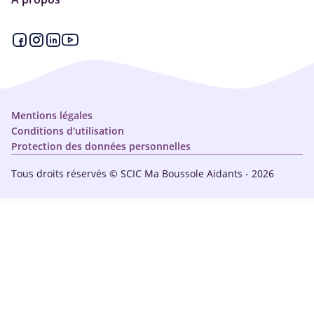
Articles - Ma vie d'aidant
Espace partenaire
Aides financières et congés
Qui sommes-nous ?
Annuaire
Plan du site
Simulateur
Nous contacter
Mentions légales
Conditions d'utilisation
Protection des données personnelles
Tous droits réservés © SCIC Ma Boussole Aidants - 2026