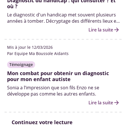
Diagnostic du handicap : qui consulter ? Et
où ?
Le diagnostic d'un handicap met souvent plusieurs
années à tomber. Décryptage des différents lieux et
professionnels pour diagnostiquer un handicap.
arrow_forward
Lire la suite
Mis à jour le 12/03/2026
Par Equipe Ma Boussole Aidants
Témoignage
Mon combat pour obtenir un diagnostic
pour mon enfant autiste
Sonia a l’impression que son fils Enzo ne se
développe pas comme les autres enfants.
arrow_forward
Lire la suite
Continuez votre lecture