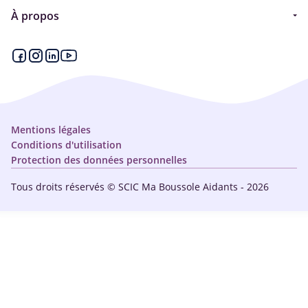
Guide
À propos
Articles - Ma vie d'aidant
Espace partenaire
Aides financières et congés
Qui sommes-nous ?
Annuaire
Plan du site
Simulateur
Nous contacter
Mentions légales
Conditions d'utilisation
Protection des données personnelles
Tous droits réservés © SCIC Ma Boussole Aidants - 2026