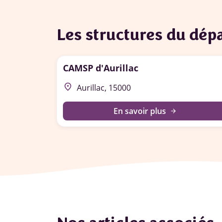
Les structures du dé
CAMSP d'Aurillac
place
Aurillac, 15000
En savoir plus
arrow_forward