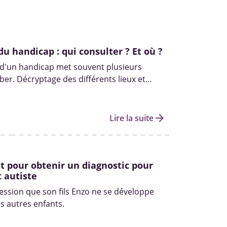
du handicap : qui consulter ? Et où ?
 d'un handicap met souvent plusieurs
er. Décryptage des différents lieux et
s pour diagnostiquer un handicap.
arrow_forward
Lire la suite
 pour obtenir un diagnostic pour
 autiste
ression que son fils Enzo ne se développe
 autres enfants.