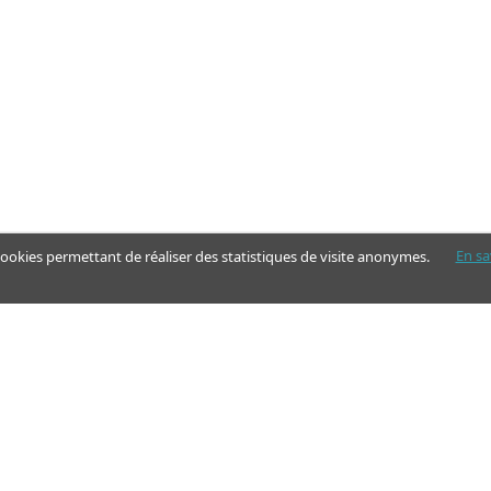
En sa
 cookies permettant de réaliser des statistiques de visite anonymes.
Nos pages
Guide
Articles - Ma vie d'aidant