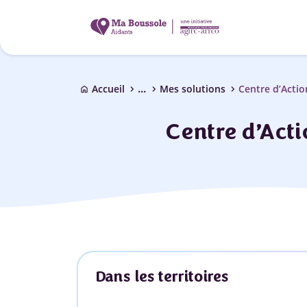
...
chevron_right
chevron_right
chevron_right
Accueil
Mes solutions
Centre d’Acti
home
Centre d’Act
Dans les territoires