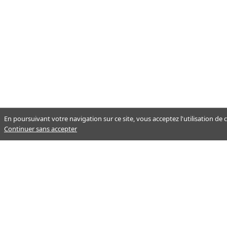
En poursuivant votre navigation sur ce site, vous acceptez l'utilisation de
Continuer sans accepter
Notre mission : orienter ceux qui
aident un proche.