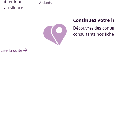
 d’obtenir un
Aidants
t au silence
Continuez votre l
Découvrez des conten
consultants nos fiche
arrow_forward
Lire la suite