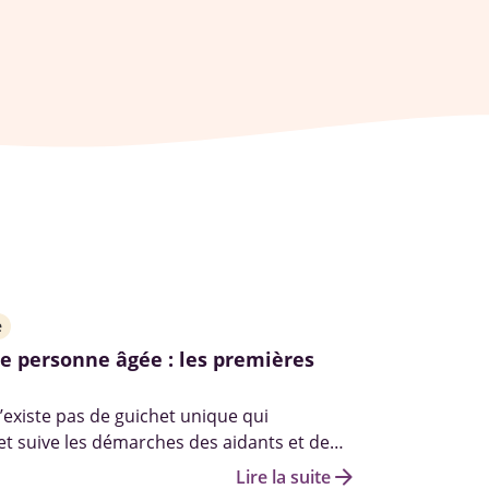
e
e personne âgée : les premières
n’existe pas de guichet unique qui
 suive les démarches des aidants et de
tout au long de leurs parcours. Il n’existe
arrow_forward
Lire la suite