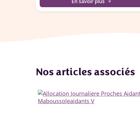
En savoir plus
arrow_forward
Nos articles associés