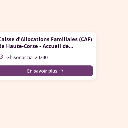
Caisse d'Allocations Familiales (CAF)
de Haute-Corse - Accueil de
Ghisonaccia
lace
Ghisonaccia, 20240
En savoir plus
arrow_forward