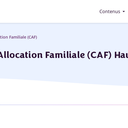
arrow_drop_down
Contenus
tion Familiale (CAF)
Allocation Familiale (CAF) H