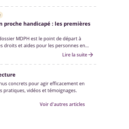
e statut d’aidant officiel à obtenir.
e
n proche handicapé : les premières
 dossier MDPH est le point de départ à
es droits et aides pour les personnes en
andicap. Qui peut vous aider à le remplir ?
arrow_forward
Lire la suite
les autres démarches pour obtenir des
fait le point.
ecture
us concrets pour agir efficacement en
s pratiques, vidéos et témoignages.
Voir d'autres articles