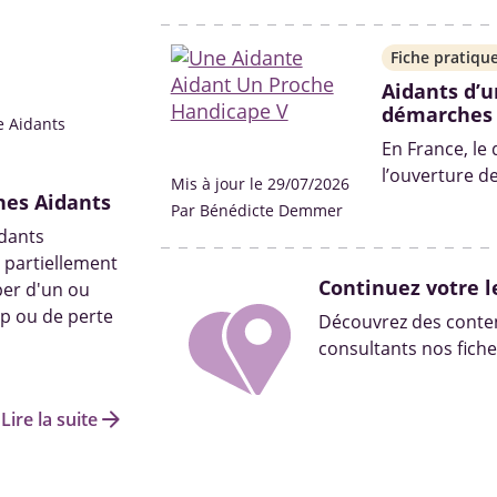
pas non plus d
Fiche pratiqu
Aidants d’u
démarches
e Aidants
En France, le
l’ouverture d
Mis à jour le 29/07/2026
ches Aidants
situation de h
Par Bénédicte Demmer
Quelles sont 
idants
solutions ? On 
 partiellement
Continuez votre l
per d'un ou
ap ou de perte
Découvrez des conten
consultants nos fiche
arrow_forward
Lire la suite