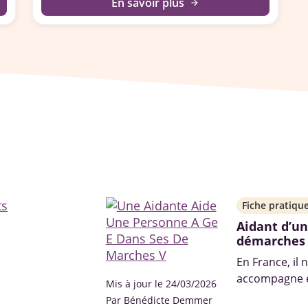
En savoir plus
arrow_forward
Fiche pratiqu
Aidant d’un
démarches
En France, il 
accompagne et
Mis à jour le 24/03/2026
leurs proches 
Par Bénédicte Demmer