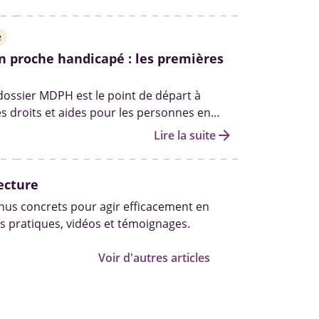
e statut d’aidant officiel à obtenir.
e
n proche handicapé : les premières
 dossier MDPH est le point de départ à
es droits et aides pour les personnes en
andicap. Qui peut vous aider à le remplir ?
arrow_forward
Lire la suite
les autres démarches pour obtenir des
fait le point.
ecture
us concrets pour agir efficacement en
s pratiques, vidéos et témoignages.
Voir d'autres articles