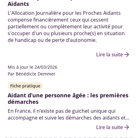
Aidants
L'Allocation Journalière pour les Proches Aidants
compense financièrement ceux qui cessent
partiellement ou complètement leur activité pour
s'occuper d'un ou plusieurs proche(s) en situation
de handicap ou de perte d’autonomie.
arrow_forward
Lire la suite
Mis à jour le 24/03/2026
Par Bénédicte Demmer
Fiche pratique
Aidant d’une personne âgée : les premières
démarches
En France, il n’existe pas de guichet unique qui
accompagne et suive les démarches des aidants et
de leurs proches tout au long de leurs parcours. Il
arrow_forward
Lire la suite
n’existe pas non plus de statut d’aidant officiel à