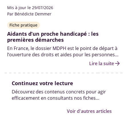
obtenir.
Mis à jour le 29/07/2026
Par Bénédicte Demmer
Fiche pratique
Aidants d’un proche handicapé : les
premières démarches
En France, le dossier MDPH est le point de départ à
l’ouverture des droits et aides pour les personnes
en situation de handicap. Qui peut vous aider à le
arrow_forward
Lire la suite
remplir ? Quelles sont les autres démarches pour
obtenir des solutions ? On fait le point.
Continuez votre lecture
Découvrez des contenus concrets pour agir
efficacement en consultants nos fiches
pratiques, vidéos et témoignages.
Voir d'autres articles