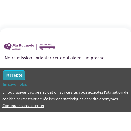
Notre mission : orienter ceux qui aident un proche.
Nos pages
J'accepte
En savoir plus
Guide
À propos
En poursuivant votre navigation sur ce site, vous acceptez l'utilisation de
Articles - Ma vie d'aidant
cookies permettant de réaliser des statistiques de visite anonymes.
Espace partenaire
Aides financières et congés
Continuer sans accepter
Qui sommes-nous ?
Annuaire
Plan du site
Simulateur