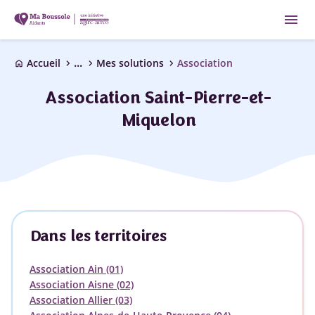
menu
...
chevron_right
chevron_right
chevron_right
Accueil
Mes solutions
Association
home
Association Saint-Pierre-et-
Miquelon
Dans les territoires
Association Ain (01)
Association Aisne (02)
Association Allier (03)