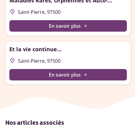
Maladies Rares, Orphelines et Auto-
Immunes à Saint-Pierre-et-Miquelon
place
Saint-Pierre, 97500
En savoir plus
arrow_forward
Et la vie continue...
place
Saint-Pierre, 97500
En savoir plus
arrow_forward
Nos articles associés