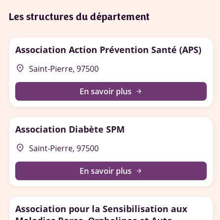
Les structures du département
Association Action Prévention Santé (APS)
place
Saint-Pierre, 97500
En savoir plus
arrow_forward
Association Diabète SPM
place
Saint-Pierre, 97500
En savoir plus
arrow_forward
Association pour la Sensibilisation aux