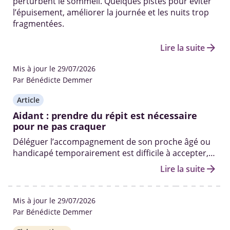
perturbent le sommeil. Quelques pistes pour éviter
l’épuisement, améliorer la journée et les nuits trop
fragmentées.
arrow_forward
Lire la suite
Mis à jour le 29/07/2026
Par Bénédicte Demmer
Article
Aidant : prendre du répit est nécessaire
pour ne pas craquer
Déléguer l’accompagnement de son proche âgé ou
handicapé temporairement est difficile à accepter,
mais nécessaire pour éviter l’épuisement et
arrow_forward
Lire la suite
préserver votre relation.
Mis à jour le 29/07/2026
Par Bénédicte Demmer