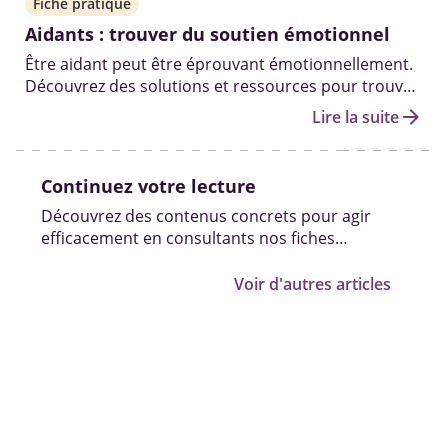
Fiche pratique
Aidants : trouver du soutien émotionnel
Être aidant peut être éprouvant émotionnellement.
Découvrez des solutions et ressources pour trouver
du soutien psychologique, échanger avec d’autres
arrow_forward
Lire la suite
aidants et tenir le coup moralement sur la durée.
Continuez votre lecture
Découvrez des contenus concrets pour agir
efficacement en consultants nos fiches
pratiques, vidéos et témoignages.
Voir d'autres articles