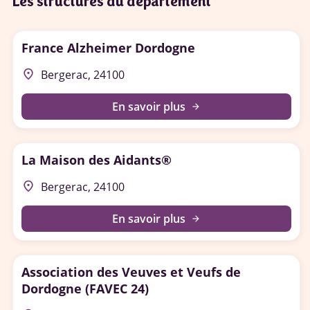
Les structures du département
France Alzheimer Dordogne
place
Bergerac, 24100
En savoir plus
arrow_forward
La Maison des Aidants®
place
Bergerac, 24100
En savoir plus
arrow_forward
Association des Veuves et Veufs de
Dordogne (FAVEC 24)