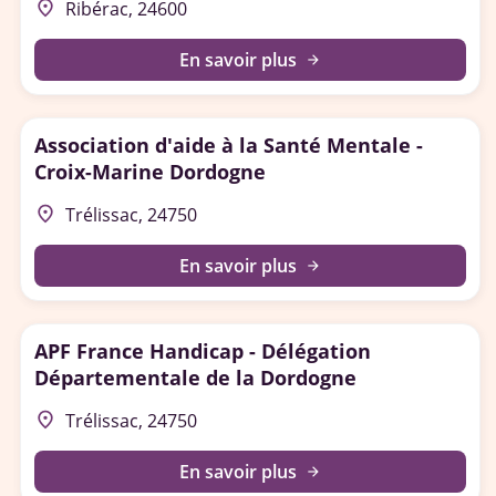
place
Ribérac, 24600
En savoir plus
arrow_forward
Association d'aide à la Santé Mentale -
Croix-Marine Dordogne
place
Trélissac, 24750
En savoir plus
arrow_forward
APF France Handicap - Délégation
Départementale de la Dordogne
place
Trélissac, 24750
En savoir plus
arrow_forward