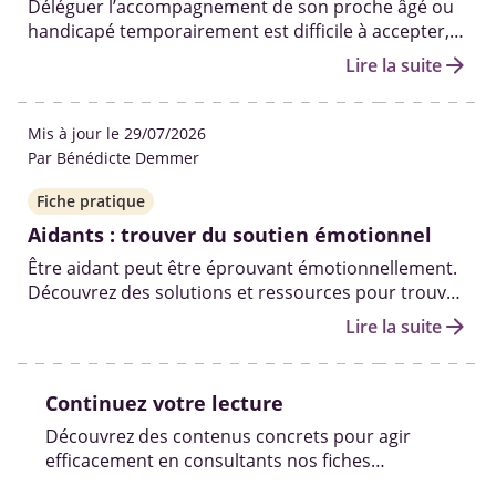
Déléguer l’accompagnement de son proche âgé ou
handicapé temporairement est difficile à accepter,
mais nécessaire pour éviter l’épuisement et
arrow_forward
Lire la suite
préserver votre relation.
Mis à jour le 29/07/2026
Par Bénédicte Demmer
Fiche pratique
Aidants : trouver du soutien émotionnel
Être aidant peut être éprouvant émotionnellement.
Découvrez des solutions et ressources pour trouver
du soutien psychologique, échanger avec d’autres
arrow_forward
Lire la suite
aidants et tenir le coup moralement sur la durée.
Continuez votre lecture
Découvrez des contenus concrets pour agir
efficacement en consultants nos fiches
pratiques, vidéos et témoignages.