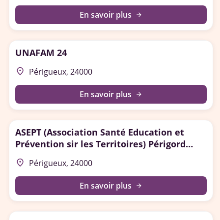
En savoir plus
arrow_forward
UNAFAM 24
place
Périgueux, 24000
En savoir plus
arrow_forward
ASEPT (Association Santé Education et
Prévention sir les Territoires) Périgord
Agenais
place
Périgueux, 24000
En savoir plus
arrow_forward