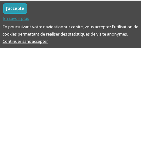
J'accepte
En savoir plus
En poursuivant votre navigation sur ce site, vous acceptez l'utilisation de
cookies permettant de réaliser des statistiques de visite anonymes.
Continuer sans accepter
Notre mission : orienter ceux qui aident un proche.
Nos pages
Guide
À propos
Articles - Ma vie d'aidant
Espace partenaire
Aides financières et congés