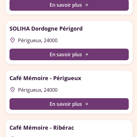
En savoir plus
arrow_forward
SOLIHA Dordogne Périgord
place
Périgueux, 24000
En savoir plus
arrow_forward
Café Mémoire - Périgueux
place
Périgueux, 24000
En savoir plus
arrow_forward
Café Mémoire - Ribérac