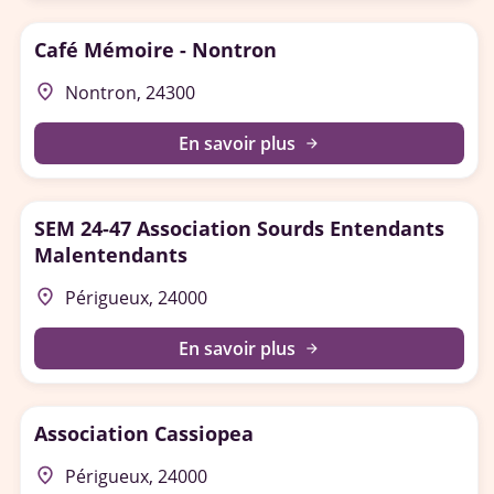
Café Mémoire - Nontron
place
Nontron, 24300
En savoir plus
arrow_forward
SEM 24-47 Association Sourds Entendants
Malentendants
place
Périgueux, 24000
En savoir plus
arrow_forward
Association Cassiopea
place
Périgueux, 24000