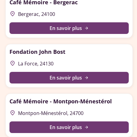
Café Mémoire - Bergerac
place
Bergerac, 24100
En savoir plus
arrow_forward
Fondation John Bost
place
La Force, 24130
En savoir plus
arrow_forward
Café Mémoire - Montpon-Ménestérol
place
Montpon-Ménestérol, 24700
En savoir plus
arrow_forward