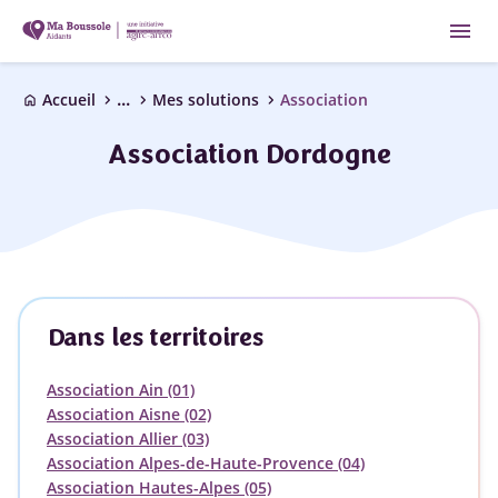
menu
...
chevron_right
chevron_right
chevron_right
Accueil
Mes solutions
Association
home
Association Dordogne
Dans les territoires
Association Ain (01)
Association Aisne (02)
Association Allier (03)
Association Alpes-de-Haute-Provence (04)
Association Hautes-Alpes (05)