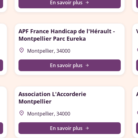
En savoir plus
arrow_forward
APF France Handicap de l'Hérault -
Montpellier Parc Eureka
place
p
Montpellier, 34000
En savoir plus
arrow_forward
Association L'Accorderie
Montpellier
place
p
Montpellier, 34000
En savoir plus
arrow_forward