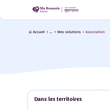
...
chevron_right
chevron_right
chevron_right
Accueil
Mes solutions
Association
home
Dans les territoires