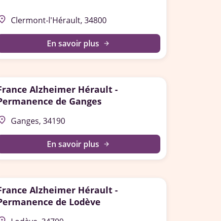
lace
Clermont-l'Hérault, 34800
En savoir plus
arrow_forward
France Alzheimer Hérault -
Permanence de Ganges
lace
Ganges, 34190
En savoir plus
arrow_forward
France Alzheimer Hérault -
Permanence de Lodève
lace