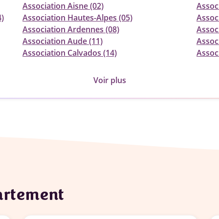
Association Aisne (02)
Associ
4)
Association Hautes-Alpes (05)
Assoc
Association Ardennes (08)
Associ
Association Aude (11)
Assoc
Association Calvados (14)
Associ
Voir plus
partement