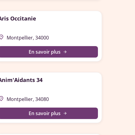
Aris Occitanie
lace
Montpellier, 34000
En savoir plus
arrow_forward
Anim'Aidants 34
lace
Montpellier, 34080
En savoir plus
arrow_forward