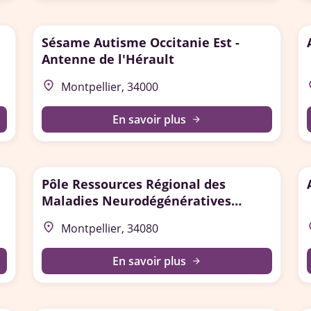
Sésame Autisme Occitanie Est -
Antenne de l'Hérault
place
p
Montpellier, 34000
En savoir plus
arrow_forward
Pôle Ressources Régional des
Maladies Neurodégénératives
(MND) Occitanie - Montpellier
place
p
Montpellier, 34080
En savoir plus
arrow_forward