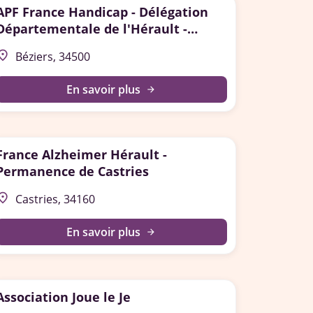
APF France Handicap - Délégation
Départementale de l'Hérault -
Antenne de Béziers
lace
Béziers, 34500
En savoir plus
arrow_forward
France Alzheimer Hérault -
Permanence de Castries
lace
Castries, 34160
En savoir plus
arrow_forward
Association Joue le Je