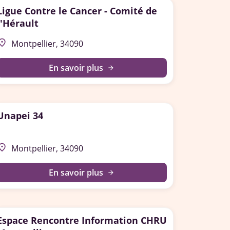
Ligue Contre le Cancer - Comité de
l'Hérault
lace
Montpellier, 34090
En savoir plus
arrow_forward
Unapei 34
lace
Montpellier, 34090
En savoir plus
arrow_forward
Espace Rencontre Information CHRU