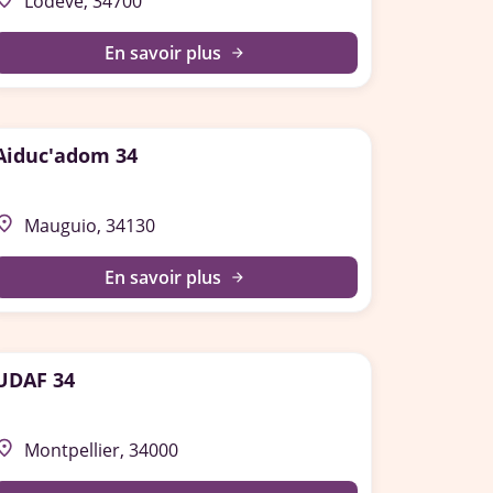
Lodève, 34700
En savoir plus
arrow_forward
Aiduc'adom 34
lace
Mauguio, 34130
En savoir plus
arrow_forward
UDAF 34
lace
Montpellier, 34000