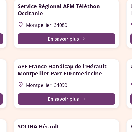
Service Régional AFM Téléthon
Occitanie
place
p
Montpellier, 34080
En savoir plus
arrow_forward
APF France Handicap de l'Hérault -
Montpellier Parc Euromedecine
place
p
Montpellier, 34090
En savoir plus
arrow_forward
SOLIHA Hérault