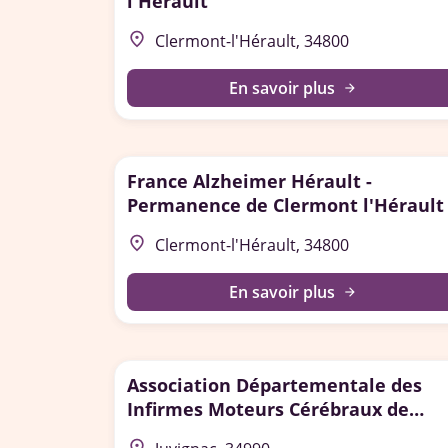
l'Hérault
place
Clermont-l'Hérault, 34800
En savoir plus
arrow_forward
France Alzheimer Hérault -
Permanence de Clermont l'Hérault
place
Clermont-l'Hérault, 34800
En savoir plus
arrow_forward
Association Départementale des
Infirmes Moteurs Cérébraux de
l'Hérault (ADIMCH)
place