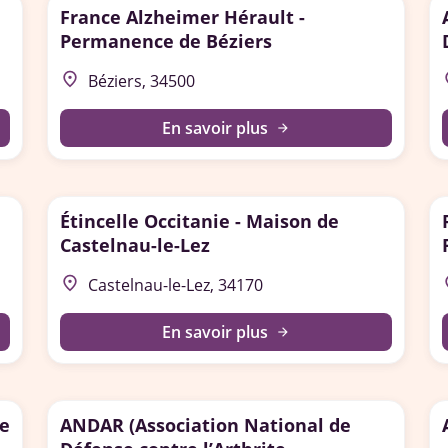
France Alzheimer Hérault -
Permanence de Béziers
place
p
Béziers, 34500
En savoir plus
arrow_forward
Étincelle Occitanie - Maison de
Castelnau-le-Lez
place
p
Castelnau-le-Lez, 34170
En savoir plus
arrow_forward
de
ANDAR (Association National de