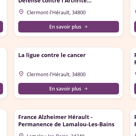
Défense contre l’Arthrite
Rhumatoïde)
place
p
Clermont-l'Hérault, 34800
En savoir plus
arrow_forward
La ligue contre le cancer
place
p
Clermont-l'Hérault, 34800
En savoir plus
arrow_forward
France Alzheimer Hérault -
Permanence de Lamalou-Les-Bains
place
p