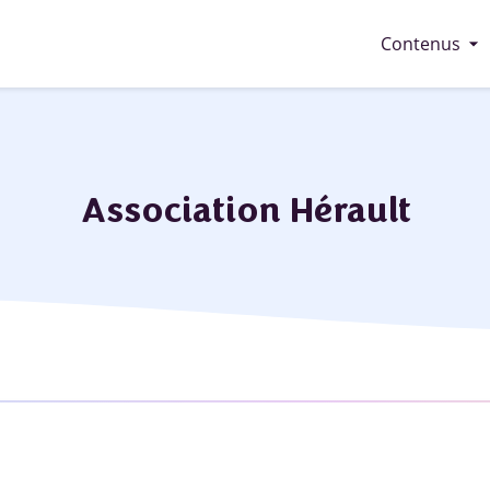
arrow_drop_down
Contenus
Association Hérault