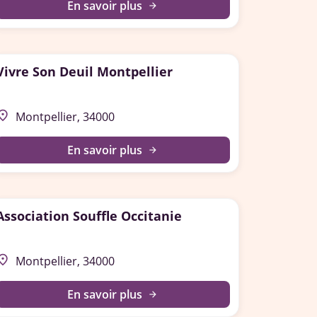
En savoir plus
arrow_forward
Vivre Son Deuil Montpellier
lace
Montpellier, 34000
En savoir plus
arrow_forward
Association Souffle Occitanie
lace
Montpellier, 34000
En savoir plus
arrow_forward