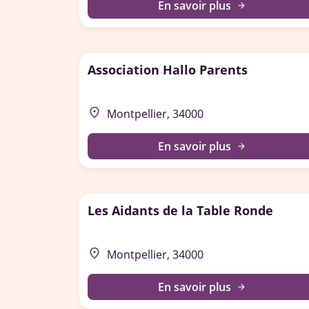
En savoir plus
arrow_forward
Association Hallo Parents
place
Montpellier, 34000
En savoir plus
arrow_forward
Les Aidants de la Table Ronde
place
Montpellier, 34000
En savoir plus
arrow_forward