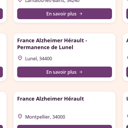
Lamalou-les-Bains, 34240
En savoir plus
arrow_forward
France Alzheimer Hérault -
Permanence de Lunel
place
p
Lunel, 34400
En savoir plus
arrow_forward
France Alzheimer Hérault
place
p
Montpellier, 34000