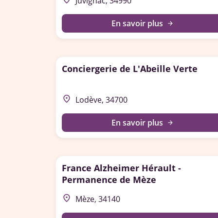
Juvignac, 34990
En savoir plus
arrow_forward
Conciergerie de L'Abeille Verte
place
Lodève, 34700
En savoir plus
arrow_forward
France Alzheimer Hérault -
Permanence de Mèze
place
Mèze, 34140