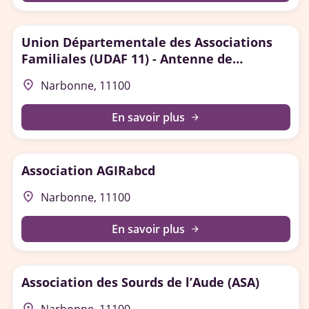
Union Départementale des Associations
Familiales (UDAF 11) - Antenne de
Narbonne
place
Narbonne, 11100
En savoir plus
arrow_forward
Association AGIRabcd
place
Narbonne, 11100
En savoir plus
arrow_forward
Association des Sourds de l’Aude (ASA)
place