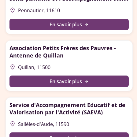
l’Aude
place
Pennautier, 11610
En savoir plus
arrow_forward
Association Petits Frères des Pauvres -
Antenne de Quillan
place
Quillan, 11500
En savoir plus
arrow_forward
Service d'Accompagnement Educatif et de
Valorisation par l'Activité (SAEVA)
place
Sallèles-d'Aude, 11590