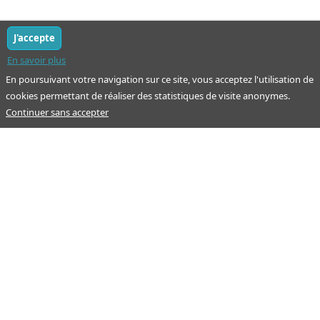
J'accepte
En savoir plus
En poursuivant votre navigation sur ce site, vous acceptez l'utilisation de
cookies permettant de réaliser des statistiques de visite anonymes.
Continuer sans accepter
Notre mission : orienter ceux qui aident un proche.
Nos pages
Guide
À propos
Articles - Ma vie d'aidant
Espace partenaire