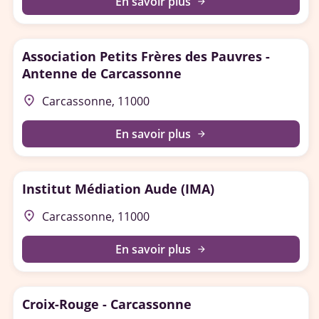
En savoir plus
arrow_forward
Association Petits Frères des Pauvres -
Antenne de Carcassonne
place
Carcassonne, 11000
En savoir plus
arrow_forward
Institut Médiation Aude (IMA)
place
Carcassonne, 11000
En savoir plus
arrow_forward
Croix-Rouge - Carcassonne