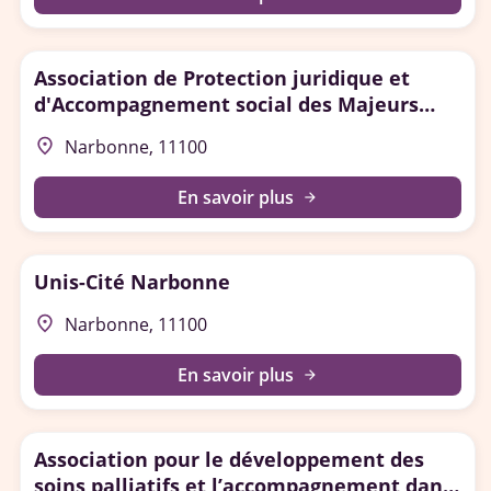
Association de Protection juridique et
d'Accompagnement social des Majeurs
(APAM) - Narbonne
place
Narbonne, 11100
En savoir plus
arrow_forward
Unis-Cité Narbonne
place
Narbonne, 11100
En savoir plus
arrow_forward
Association pour le développement des
soins palliatifs et l’accompagnement dans