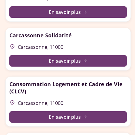
En savoir plus
arrow_forward
Carcassonne Solidarité
place
Carcassonne, 11000
En savoir plus
arrow_forward
Consommation Logement et Cadre de Vie
(CLCV)
place
Carcassonne, 11000
En savoir plus
arrow_forward