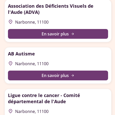
Association des Déficients Visuels de
l'Aude (ADVA)
place
Narbonne, 11100
En savoir plus
arrow_forward
AB Autisme
place
Narbonne, 11100
En savoir plus
arrow_forward
Ligue contre le cancer - Comité
départemental de l'Aude
place
Narbonne, 11100