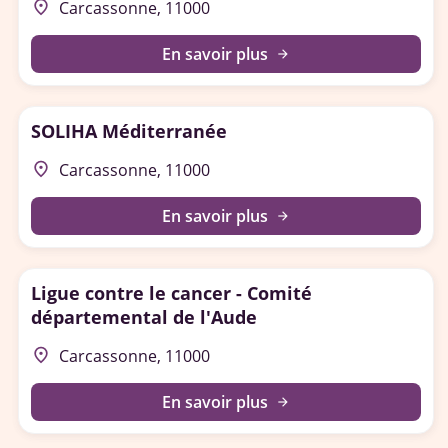
place
Carcassonne, 11000
En savoir plus
arrow_forward
SOLIHA Méditerranée
place
Carcassonne, 11000
En savoir plus
arrow_forward
Ligue contre le cancer - Comité
départemental de l'Aude
place
Carcassonne, 11000
En savoir plus
arrow_forward