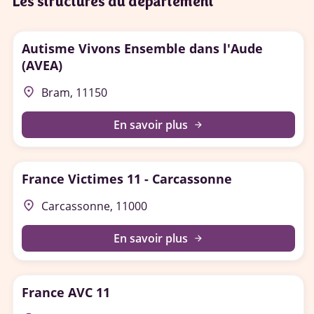
Les structures du département
Autisme Vivons Ensemble dans l'Aude
(AVEA)
place
Bram, 11150
En savoir plus
arrow_forward
France Victimes 11 - Carcassonne
place
Carcassonne, 11000
En savoir plus
arrow_forward
France AVC 11