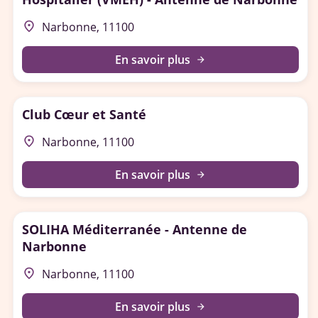
place
Narbonne, 11100
En savoir plus
arrow_forward
Club Cœur et Santé
place
Narbonne, 11100
En savoir plus
arrow_forward
SOLIHA Méditerranée - Antenne de
Narbonne
place
Narbonne, 11100
En savoir plus
arrow_forward