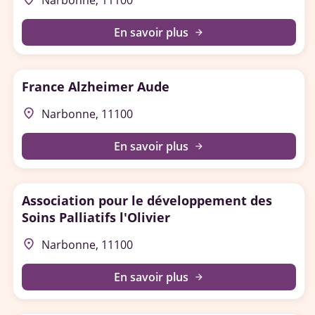
Narbonne, 11100
En savoir plus
arrow_forward
France Alzheimer Aude
place
Narbonne, 11100
En savoir plus
arrow_forward
Association pour le développement des
Soins Palliatifs l'Olivier
place
Narbonne, 11100
En savoir plus
arrow_forward