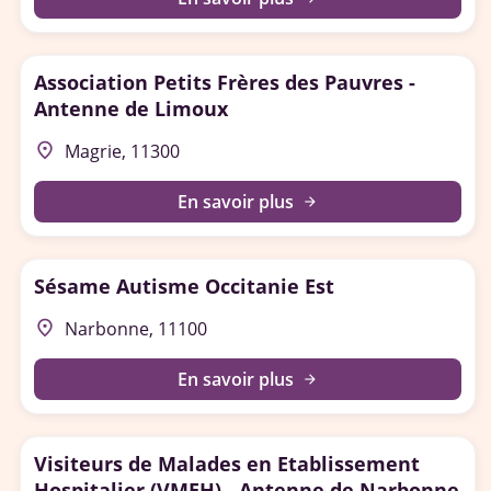
Association Petits Frères des Pauvres -
Antenne de Limoux
place
Magrie, 11300
En savoir plus
arrow_forward
Sésame Autisme Occitanie Est
place
Narbonne, 11100
En savoir plus
arrow_forward
Visiteurs de Malades en Etablissement
Hospitalier (VMEH) - Antenne de Narbonne