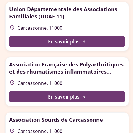
Union Départementale des Associations
Familiales (UDAF 11)
place
Carcassonne, 11000
En savoir plus
arrow_forward
Association Française des Polyarthritiques
et des rhumatismes inflammatoires
chroniques (AFPric) – Délégation de l'Aude
place
Carcassonne, 11000
En savoir plus
arrow_forward
Association Sourds de Carcassonne
place
Carcassonne, 11000