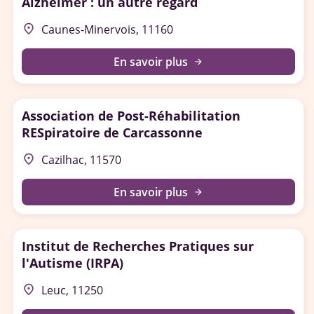
Alzheimer : un autre regard
place
Caunes-Minervois, 11160
En savoir plus
arrow_forward
Association de Post-Réhabilitation
RESpiratoire de Carcassonne
place
Cazilhac, 11570
En savoir plus
arrow_forward
Institut de Recherches Pratiques sur
l'Autisme (IRPA)
place
Leuc, 11250