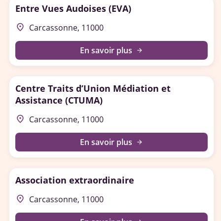
Entre Vues Audoises (EVA)
place
Carcassonne, 11000
En savoir plus
arrow_forward
Centre Traits d’Union Médiation et
Assistance (CTUMA)
place
Carcassonne, 11000
En savoir plus
arrow_forward
Association extraordinaire
place
Carcassonne, 11000