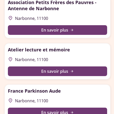
Association Petits Frères des Pauvres -
Antenne de Narbonne
place
Narbonne, 11100
En savoir plus
arrow_forward
Atelier lecture et mémoire
place
Narbonne, 11100
En savoir plus
arrow_forward
France Parkinson Aude
place
Narbonne, 11100
En savoir plus
arrow_forward