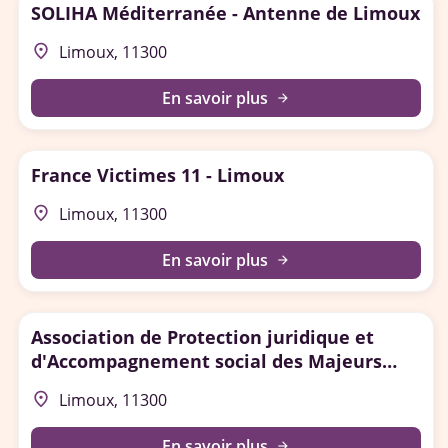
SOLIHA Méditerranée - Antenne de Limoux
place
Limoux, 11300
En savoir plus
arrow_forward
France Victimes 11 - Limoux
place
Limoux, 11300
En savoir plus
arrow_forward
Association de Protection juridique et
d'Accompagnement social des Majeurs
(APAM) - Limoux
place
Limoux, 11300
En savoir plus
arrow_forward