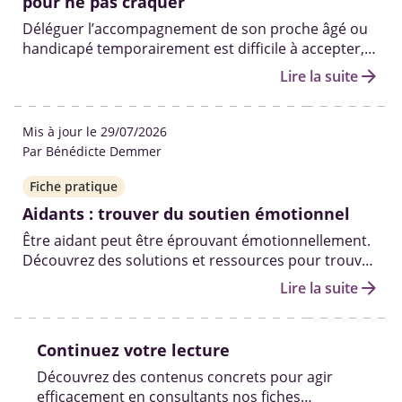
pour ne pas craquer
Déléguer l’accompagnement de son proche âgé ou
handicapé temporairement est difficile à accepter,
mais nécessaire pour éviter l’épuisement et
arrow_forward
Lire la suite
préserver votre relation.
Mis à jour le 29/07/2026
Par Bénédicte Demmer
Fiche pratique
Aidants : trouver du soutien émotionnel
Être aidant peut être éprouvant émotionnellement.
Découvrez des solutions et ressources pour trouver
du soutien psychologique, échanger avec d’autres
arrow_forward
Lire la suite
aidants et tenir le coup moralement sur la durée.
Continuez votre lecture
Découvrez des contenus concrets pour agir
efficacement en consultants nos fiches