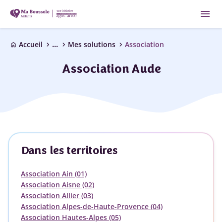
menu
...
chevron_right
chevron_right
chevron_right
Accueil
Mes solutions
Association
home
Association Aude
Dans les territoires
Association Ain (01)
Association Aisne (02)
Association Allier (03)
Association Alpes-de-Haute-Provence (04)
Association Hautes-Alpes (05)