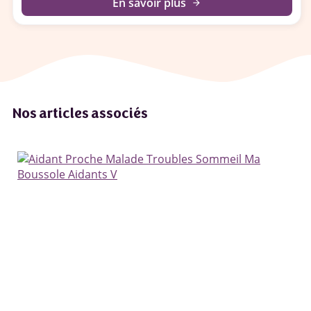
En savoir plus
arrow_forward
Nos articles associés