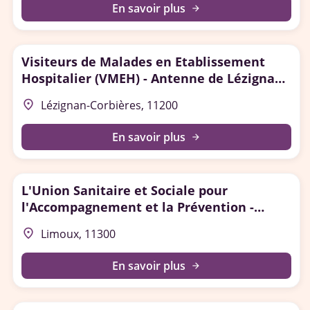
En savoir plus
arrow_forward
Visiteurs de Malades en Etablissement
Hospitalier (VMEH) - Antenne de Lézignan-
Corbières
place
Lézignan-Corbières, 11200
En savoir plus
arrow_forward
L'Union Sanitaire et Sociale pour
l'Accompagnement et la Prévention -
USSAP
place
Limoux, 11300
En savoir plus
arrow_forward