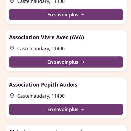
place
Castelnaudary, 11400
En savoir plus
arrow_forward
Association Vivre Avec (AVA)
place
Castelnaudary, 11400
En savoir plus
arrow_forward
Association Pepith Audois
place
Castelnaudary, 11400
En savoir plus
arrow_forward