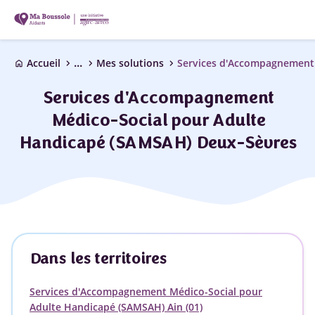
...
chevron_right
chevron_right
chevron_right
Accueil
Mes solutions
home
Services d'Accompagnement
Médico-Social pour Adulte
Handicapé (SAMSAH) Deux-Sèvres
Dans les territoires
Services d'Accompagnement Médico-Social pour
Adulte Handicapé (SAMSAH) Ain (01)