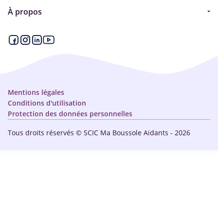
Guide
À propos
Articles - Ma vie d'aidant
Espace partenaire
Aides financières et congés
Qui sommes-nous ?
Annuaire
Plan du site
Simulateur
Nous contacter
Mentions légales
Conditions d'utilisation
Protection des données personnelles
Tous droits réservés © SCIC Ma Boussole Aidants - 2026