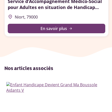
Service d’Accompagnement Médico-Social
pour Adultes en situation de Handicap
(SAMSAH) - Niort
place
Niort, 79000
En savoir plus
arrow_forward
Nos articles associés