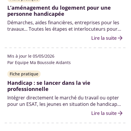
L’aménagement du logement pour une
personne handicapée
Démarches, aides financières, entreprises pour les
travaux... Toutes les étapes et interlocuteurs pour
vous aider à aménager le logement de votre proche
arrow_forward
Lire la suite
handicapé.
Mis à jour le 05/05/2026
Par Equipe Ma Boussole Aidants
Fiche pratique
Handicap : se lancer dans la vie
professionnelle
Intégrer directement le marché du travail ou opter
pour un ESAT, les jeunes en situation de handicap
peuvent compter sur plusieurs dispositifs
arrow_forward
Lire la suite
d’accompagnement pour réussir leur insertion.