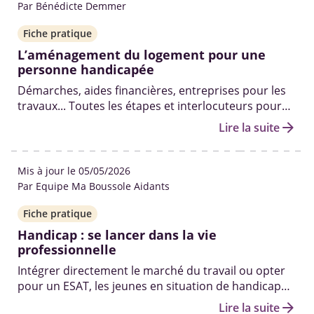
Par Bénédicte Demmer
Fiche pratique
L’aménagement du logement pour une
personne handicapée
Démarches, aides financières, entreprises pour les
travaux... Toutes les étapes et interlocuteurs pour
vous aider à aménager le logement de votre proche
arrow_forward
Lire la suite
handicapé.
Mis à jour le 05/05/2026
Par Equipe Ma Boussole Aidants
Fiche pratique
Handicap : se lancer dans la vie
professionnelle
Intégrer directement le marché du travail ou opter
pour un ESAT, les jeunes en situation de handicap
peuvent compter sur plusieurs dispositifs
arrow_forward
Lire la suite