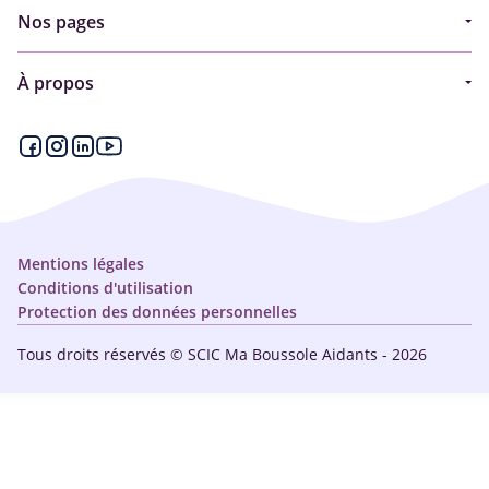
Nos pages
Guide
À propos
Articles - Ma vie d'aidant
Espace partenaire
Aides financières et congés
Qui sommes-nous ?
Annuaire
Plan du site
Simulateur
Nous contacter
Mentions légales
Conditions d'utilisation
Protection des données personnelles
Tous droits réservés © SCIC Ma Boussole Aidants - 2026