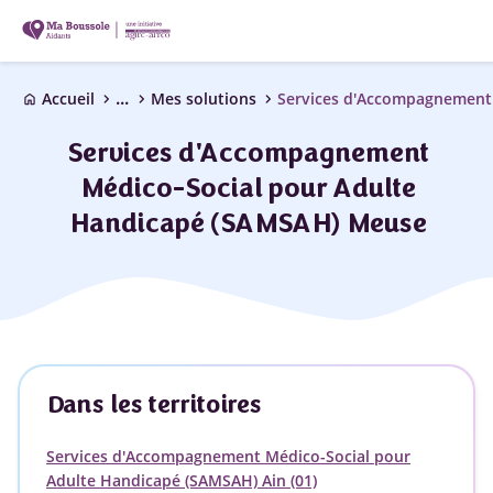
...
chevron_right
chevron_right
chevron_right
Accueil
Mes solutions
home
Services d'Accompagnement
Médico-Social pour Adulte
Handicapé (SAMSAH) Meuse
Dans les territoires
Services d'Accompagnement Médico-Social pour
Adulte Handicapé (SAMSAH) Ain (01)