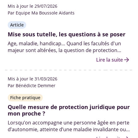
Mis à jour le 29/07/2026
Par Equipe Ma Boussole Aidants
Article
Mise sous tutelle, les questions à se poser
Age, maladie, handicap… Quand les facultés d'un
majeur sont altérées, la question de protection
juridique se pose. Différence entre tutelle et
arrow_forward
Lire la suite
curatelle, rôle du tuteur, conseil de famille...
décryptage.
Mis à jour le 31/03/2026
Par Bénédicte Demmer
Fiche pratique
Quelle mesure de protection juridique pour
mon proche ?
Lorsqu’on accompagne une personne âgée en perte
d’autonomie, atteinte d’une maladie invalidante ou
d’un handicap, la question de la protection juridique