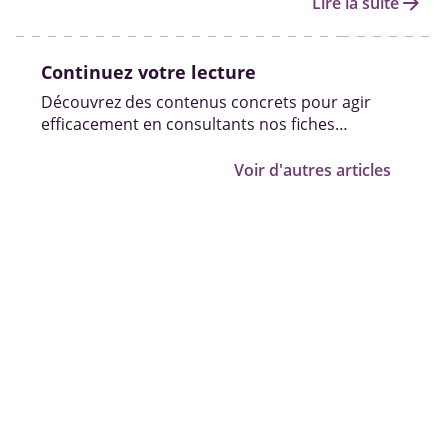
arrow_forward
Lire la suite
peut se poser.
Continuez votre lecture
Découvrez des contenus concrets pour agir
efficacement en consultants nos fiches
pratiques, vidéos et témoignages.
Voir d'autres articles