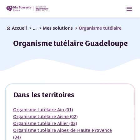
menu
...
chevron_right
chevron_right
chevron_right
Accueil
Mes solutions
Organisme tutélaire
home
Organisme tutélaire Guadeloupe
Dans les territoires
Organisme tutélaire Ain (01)
Organisme tutélaire Aisne (02)
Organisme tutélaire Allier (03)
Organisme tutélaire Alpes-de-Haute-Provence
(04)