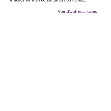
efficacement en consultants nos fiches
pratiques, vidéos et témoignages.
Voir d'autres articles