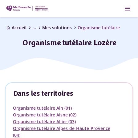
menu
...
chevron_right
chevron_right
chevron_right
Accueil
Mes solutions
Organisme tutélaire
home
Organisme tutélaire Lozère
Dans les territoires
Organisme tutélaire Ain (01)
Organisme tutélaire Aisne (02)
Organisme tutélaire Allier (03)
Organisme tutélaire Alpes-de-Haute-Provence
(04)