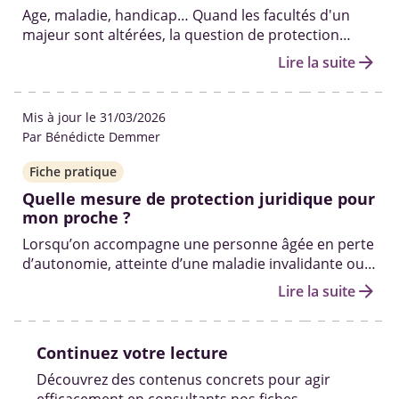
Age, maladie, handicap… Quand les facultés d'un
majeur sont altérées, la question de protection
juridique se pose. Différence entre tutelle et
arrow_forward
Lire la suite
curatelle, rôle du tuteur, conseil de famille...
décryptage.
Mis à jour le 31/03/2026
Par Bénédicte Demmer
Fiche pratique
Quelle mesure de protection juridique pour
mon proche ?
Lorsqu’on accompagne une personne âgée en perte
d’autonomie, atteinte d’une maladie invalidante ou
d’un handicap, la question de la protection juridique
arrow_forward
Lire la suite
peut se poser.
Continuez votre lecture
Découvrez des contenus concrets pour agir