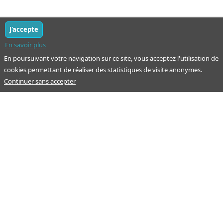
J'accepte
En savoir plus
En poursuivant votre navigation sur ce site, vous acceptez l'utilisation de
cookies permettant de réaliser des statistiques de visite anonymes.
Continuer sans accepter
Notre mission : orienter ceux qui aident un proche.
Nos pages
Guide
À propos
Articles - Ma vie d'aidant