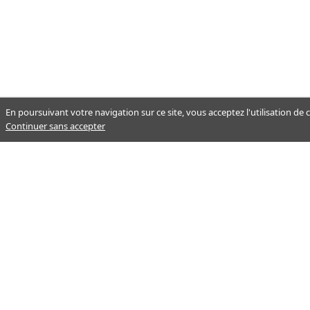
En poursuivant votre navigation sur ce site, vous acceptez l'utilisation de
Continuer sans accepter
Notre mission : orienter ceux qui
aident un proche.