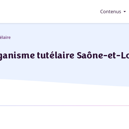
arrow_drop_down
Contenus
élaire
anisme tutélaire Saône-et-Lo