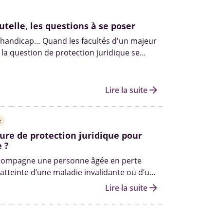
utelle, les questions à se poser
 handicap… Quand les facultés d'un majeur
 la question de protection juridique se
ce entre tutelle et curatelle, rôle du tuteur,
ille... décryptage.
arrow_forward
Lire la suite
e
re de protection juridique pour
 ?
compagne une personne âgée en perte
atteinte d’une maladie invalidante ou d’un
question de la protection juridique peut se
arrow_forward
Lire la suite