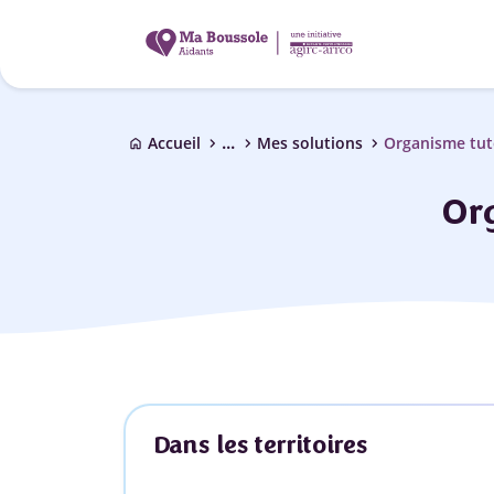
...
chevron_right
chevron_right
chevron_right
Accueil
Mes solutions
Organisme tut
home
Org
Dans les territoires