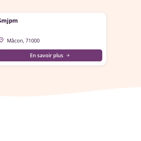
Smjpm
lace
Mâcon, 71000
En savoir plus
arrow_forward