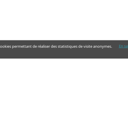
En sa
 cookies permettant de réaliser des statistiques de visite anonymes.
Nos pages
Guide
Articles - Ma vie d'aidant
Aides financières et congés
Annuaire