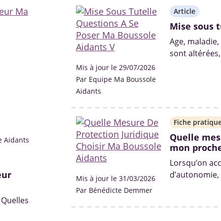
Article
Mise sous t
Age, maladie,
sont altérées,
pose. Différen
Mis à jour le 29/07/2026
conseil de fam
Par Equipe Ma Boussole
Aidants
Fiche pratiqu
Quelle mesu
e Aidants
mon proche
Lorsqu’on ac
eur
d’autonomie, 
Mis à jour le 31/03/2026
handicap, la 
Par Bénédicte Demmer
poser.
 Quelles