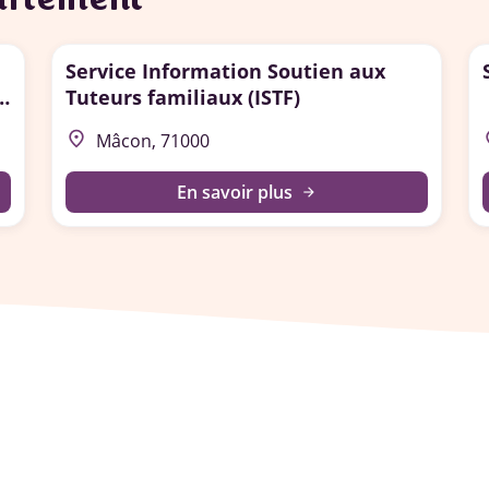
Service Information Soutien aux
F)
Tuteurs familiaux (ISTF)
place
p
Mâcon, 71000
En savoir plus
arrow_forward