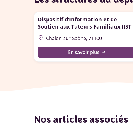
Dispositif d’Information et de
Soutien aux Tuteurs Familiaux (IST
de Saône et Loire
place
Chalon-sur-Saône, 71100
En savoir plus
arrow_forward
Nos articles associés