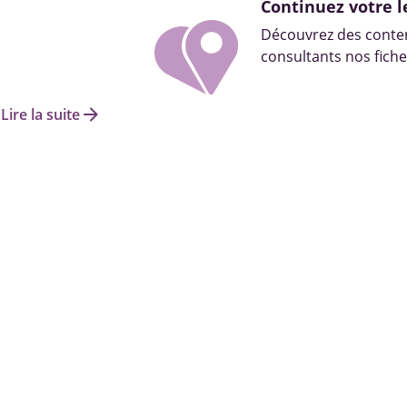
Continuez votre l
Découvrez des conten
consultants nos fiche
arrow_forward
Lire la suite