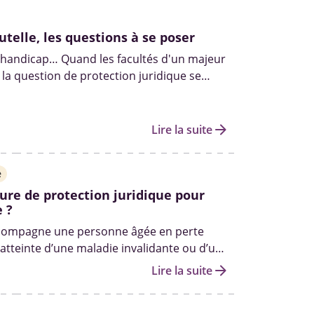
utelle, les questions à se poser
 handicap… Quand les facultés d'un majeur
 la question de protection juridique se
ce entre tutelle et curatelle, rôle du tuteur,
ille... décryptage.
arrow_forward
Lire la suite
e
re de protection juridique pour
 ?
compagne une personne âgée en perte
atteinte d’une maladie invalidante ou d’un
question de la protection juridique peut se
arrow_forward
Lire la suite