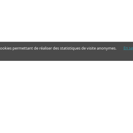
En sa
 cookies permettant de réaliser des statistiques de visite anonymes.
Nos pages
Guide
Articles - Ma vie d'aidant
Aides financières et congés
Annuaire