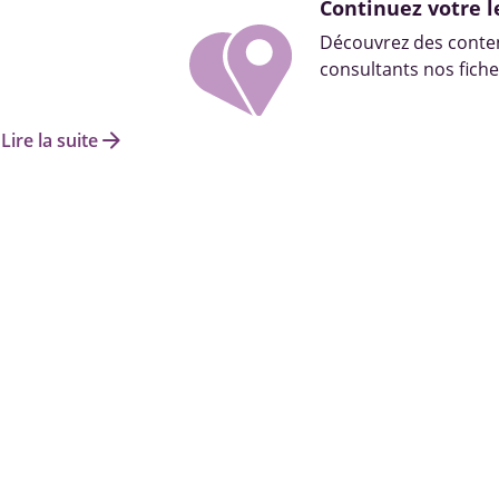
Continuez votre l
Découvrez des conten
consultants nos fiche
arrow_forward
Lire la suite