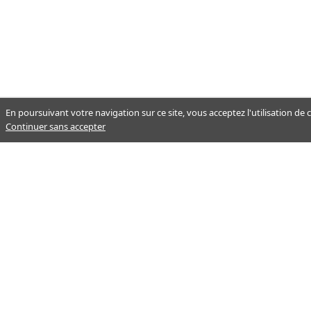
En poursuivant votre navigation sur ce site, vous acceptez l'utilisation de
Continuer sans accepter
Notre mission : orienter ceux qui
aident un proche.