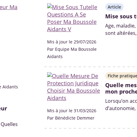
Article
Mise sous t
Age, maladie,
sont altérées,
pose. Différen
Mis à jour le 29/07/2026
conseil de fam
Par Equipe Ma Boussole
Aidants
Fiche pratiqu
Quelle mesu
e Aidants
mon proche
Lorsqu’on ac
eur
d’autonomie, 
Mis à jour le 31/03/2026
handicap, la 
Par Bénédicte Demmer
poser.
 Quelles