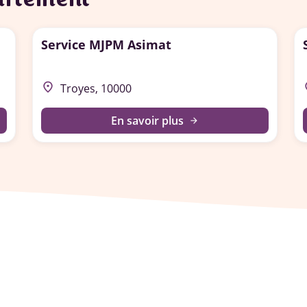
Service MJPM Asimat
place
p
Troyes, 10000
En savoir plus
arrow_forward