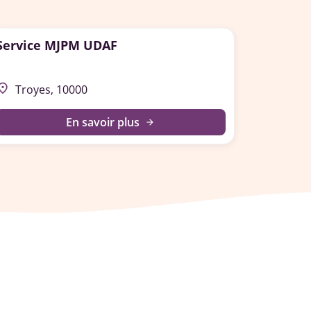
Service MJPM UDAF
lace
Troyes, 10000
En savoir plus
arrow_forward