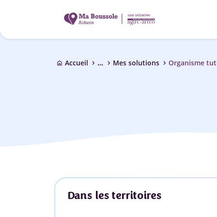
...
chevron_right
chevron_right
chevron_right
Accueil
Mes solutions
Organisme tut
home
Dans les territoires