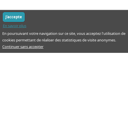
J'accepte
En savoir plus
En poursuivant votre navigation sur ce site, vous acceptez l'utilisation de
cookies permettant de réaliser des statistiques de visite anonymes.
Continuer sans accepter
Notre mission : orienter ceux qui aident un proche.
Nos pages
Guide
À propos
Articles - Ma vie d'aidant