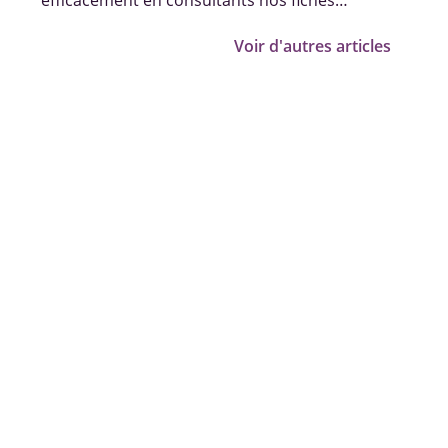
efficacement en consultants nos fiches
pratiques, vidéos et témoignages.
Voir d'autres articles