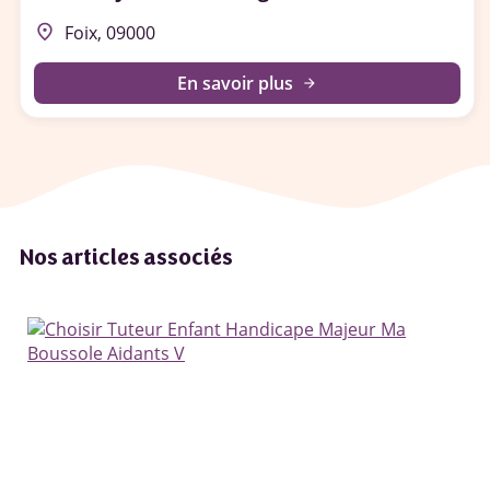
place
Foix, 09000
En savoir plus
arrow_forward
Nos articles associés