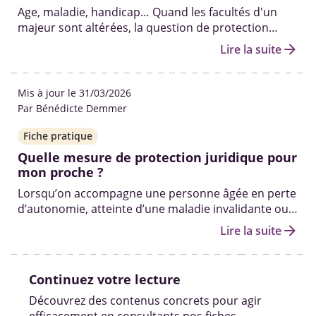
Age, maladie, handicap… Quand les facultés d'un
majeur sont altérées, la question de protection
juridique se pose. Différence entre tutelle et
arrow_forward
Lire la suite
curatelle, rôle du tuteur, conseil de famille...
décryptage.
Mis à jour le 31/03/2026
Par Bénédicte Demmer
Fiche pratique
Quelle mesure de protection juridique pour
mon proche ?
Lorsqu’on accompagne une personne âgée en perte
d’autonomie, atteinte d’une maladie invalidante ou
d’un handicap, la question de la protection juridique
arrow_forward
Lire la suite
peut se poser.
Continuez votre lecture
Découvrez des contenus concrets pour agir