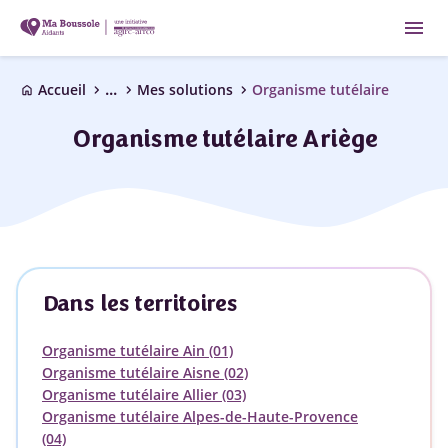
menu
...
chevron_right
chevron_right
chevron_right
Accueil
Mes solutions
Organisme tutélaire
home
Organisme tutélaire Ariège
Dans les territoires
Organisme tutélaire Ain (01)
Organisme tutélaire Aisne (02)
Organisme tutélaire Allier (03)
Organisme tutélaire Alpes-de-Haute-Provence
(04)