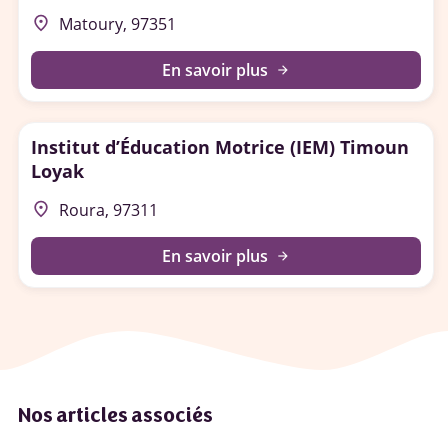
place
Matoury, 97351
En savoir plus
arrow_forward
Institut d’Éducation Motrice (IEM) Timoun
Loyak
place
Roura, 97311
En savoir plus
arrow_forward
Nos articles associés