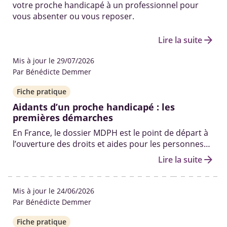
votre proche handicapé à un professionnel pour
vous absenter ou vous reposer.
arrow_forward
Lire la suite
Mis à jour le 29/07/2026
Par Bénédicte Demmer
Fiche pratique
Aidants d’un proche handicapé : les
premières démarches
En France, le dossier MDPH est le point de départ à
l’ouverture des droits et aides pour les personnes
en situation de handicap. Qui peut vous aider à le
arrow_forward
Lire la suite
remplir ? Quelles sont les autres démarches pour
obtenir des solutions ? On fait le point.
Mis à jour le 24/06/2026
Par Bénédicte Demmer
Fiche pratique