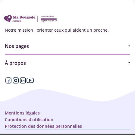
Notre mission : orienter ceux qui aident un proche.
Nos pages
Guide
À propos
Articles - Ma vie d'aidant
Espace partenaire
Aides financières et congés
Qui sommes-nous ?
Annuaire
Plan du site
Simulateur
Nous contacter
Mentions légales
Conditions d'utilisation
Protection des données personnelles