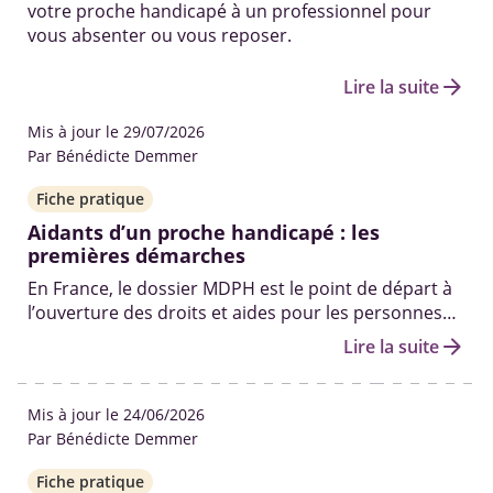
votre proche handicapé à un professionnel pour
vous absenter ou vous reposer.
arrow_forward
Lire la suite
Mis à jour le 29/07/2026
Par Bénédicte Demmer
Fiche pratique
Aidants d’un proche handicapé : les
premières démarches
En France, le dossier MDPH est le point de départ à
l’ouverture des droits et aides pour les personnes
en situation de handicap. Qui peut vous aider à le
arrow_forward
Lire la suite
remplir ? Quelles sont les autres démarches pour
obtenir des solutions ? On fait le point.
Mis à jour le 24/06/2026
Par Bénédicte Demmer
Fiche pratique