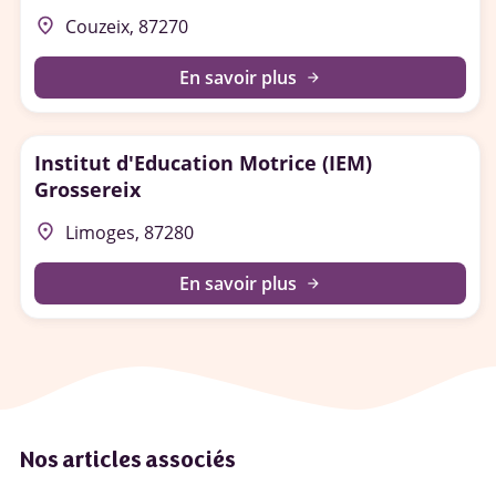
place
Couzeix, 87270
En savoir plus
arrow_forward
Institut d'Education Motrice (IEM)
Grossereix
place
Limoges, 87280
En savoir plus
arrow_forward
Nos articles associés