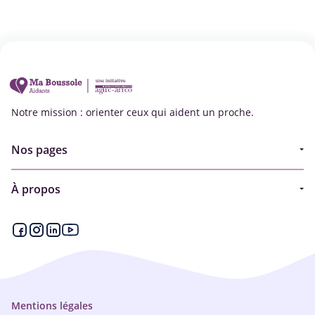
Notre mission : orienter ceux qui aident un proche.
Nos pages
Guide
À propos
Articles - Ma vie d'aidant
Espace partenaire
Aides financières et congés
Qui sommes-nous ?
Annuaire
Plan du site
Simulateur
Nous contacter
Mentions légales