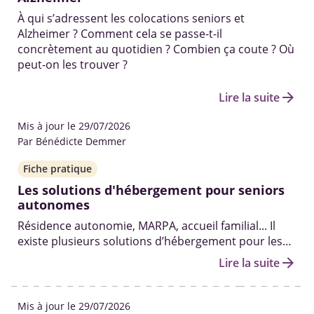
À qui s’adressent les colocations seniors et
Alzheimer ? Comment cela se passe-t-il
concrètement au quotidien ? Combien ça coute ? Où
peut-on les trouver ?
arrow_forward
Lire la suite
Mis à jour le 29/07/2026
Par Bénédicte Demmer
Fiche pratique
Les solutions d'hébergement pour seniors
autonomes
Résidence autonomie, MARPA, accueil familial... Il
existe plusieurs solutions d’hébergement pour les
personnes âgées encore autonomes, pour qui le
arrow_forward
Lire la suite
placement en Ehpad n’est pas adapté.
Mis à jour le 29/07/2026