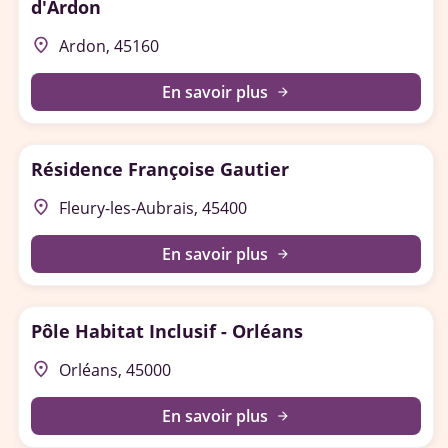
d'Ardon
place
Ardon, 45160
En savoir plus
arrow_forward
Résidence Françoise Gautier
place
Fleury-les-Aubrais, 45400
En savoir plus
arrow_forward
Pôle Habitat Inclusif - Orléans
place
Orléans, 45000
En savoir plus
arrow_forward