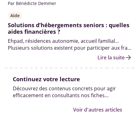
Par Bénédicte Demmer
Aide
Solutions d’hébergements seniors : quelles
aides financières ?
Ehpad, résidences autonomie, accueil familial…
Plusieurs solutions existent pour participer aux frais
d'hébergement d'une personne âgée en perte
arrow_forward
Lire la suite
d'autonomie.
Continuez votre lecture
Découvrez des contenus concrets pour agir
efficacement en consultants nos fiches
pratiques, vidéos et témoignages.
Voir d'autres articles