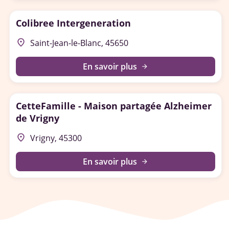
Colibree Intergeneration
place
Saint-Jean-le-Blanc, 45650
En savoir plus
arrow_forward
CetteFamille - Maison partagée Alzheimer
de Vrigny
place
Vrigny, 45300
En savoir plus
arrow_forward