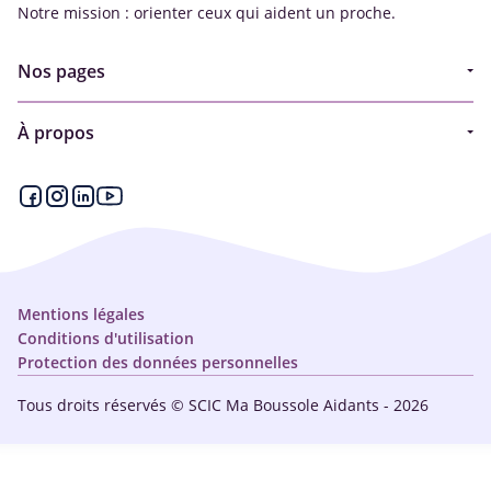
Notre mission : orienter ceux qui aident un proche.
Nos pages
Guide
À propos
Articles - Ma vie d'aidant
Espace partenaire
Aides financières et congés
Qui sommes-nous ?
Annuaire
Plan du site
Simulateur
Nous contacter
Mentions légales
Conditions d'utilisation
Protection des données personnelles
Tous droits réservés © SCIC Ma Boussole Aidants - 2026