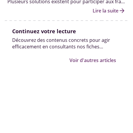
Plusieurs solutions existent pour participer aux frais
d'hébergement d'une personne âgée en perte
arrow_forward
Lire la suite
d'autonomie.
Continuez votre lecture
Découvrez des contenus concrets pour agir
efficacement en consultants nos fiches
pratiques, vidéos et témoignages.
Voir d'autres articles