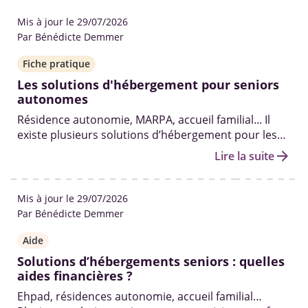
Mis à jour le 29/07/2026
Par Bénédicte Demmer
Fiche pratique
Les solutions d'hébergement pour seniors
autonomes
Résidence autonomie, MARPA, accueil familial... Il
existe plusieurs solutions d’hébergement pour les
personnes âgées encore autonomes, pour qui le
arrow_forward
Lire la suite
placement en Ehpad n’est pas adapté.
Mis à jour le 29/07/2026
Par Bénédicte Demmer
Aide
Solutions d’hébergements seniors : quelles
aides financières ?
Ehpad, résidences autonomie, accueil familial…