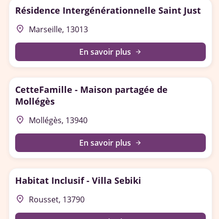
Résidence Intergénérationnelle Saint Just
place
Marseille, 13013
En savoir plus
arrow_forward
CetteFamille - Maison partagée de
Mollégès
place
Mollégès, 13940
En savoir plus
arrow_forward
Habitat Inclusif - Villa Sebiki
place
Rousset, 13790