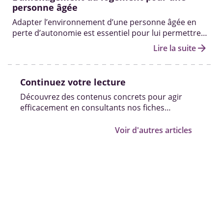
personne âgée
Adapter l’environnement d’une personne âgée en
perte d’autonomie est essentiel pour lui permettre
de continuer à vivre de manière sécurisée et
arrow_forward
Lire la suite
confortable à son domicile.
Continuez votre lecture
Découvrez des contenus concrets pour agir
efficacement en consultants nos fiches
pratiques, vidéos et témoignages.
Voir d'autres articles