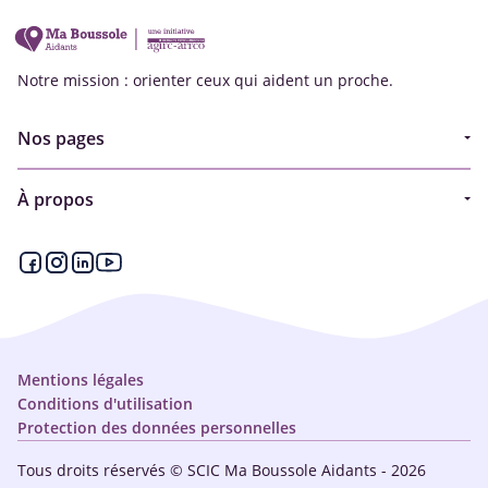
Notre mission : orienter ceux qui aident un proche.
Nos pages
Guide
À propos
Articles - Ma vie d'aidant
Espace partenaire
Aides financières et congés
Qui sommes-nous ?
Annuaire
Plan du site
Simulateur
Nous contacter
Mentions légales
Conditions d'utilisation
Protection des données personnelles
Tous droits réservés © SCIC Ma Boussole Aidants - 2026