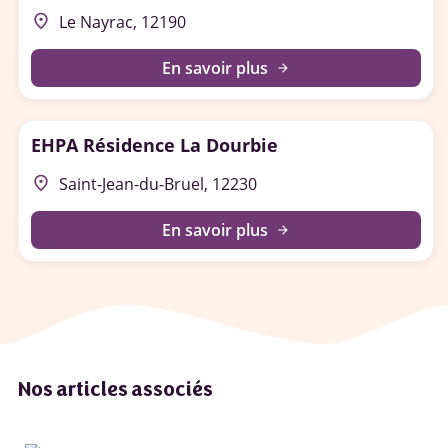
place
Le Nayrac, 12190
En savoir plus
arrow_forward
EHPA Résidence La Dourbie
place
Saint-Jean-du-Bruel, 12230
En savoir plus
arrow_forward
Nos articles associés