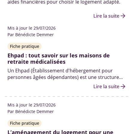
aides financières pour choisir le logement adapté.
arrow_forward
Lire la suite
Mis à jour le 29/07/2026
Par Bénédicte Demmer
Fiche pratique
Ehpad : tout savoir sur les maisons de
retraite médicalisées
Un Ehpad (Établissement d'hébergement pour
personnes âgées dépendantes) est une structure
médicalisée qui accueille les seniors dépendants
arrow_forward
Lire la suite
ayant besoin d'un accompagnement et de soins
médicaux au quotidien.
Mis à jour le 29/07/2026
Par Bénédicte Demmer
Fiche pratique
L’aménagement du logement pour une