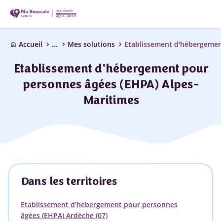
...
chevron_right
chevron_right
chevron_right
Accueil
Mes solutions
home
Etablissement d'hébergement pour
personnes âgées (EHPA) Alpes-
Maritimes
Dans les territoires
Etablissement d'hébergement pour personnes
âgées (EHPA) Ardèche (07)