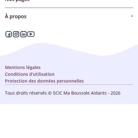
Guide
À propos
Articles - Ma vie d'aidant
Espace partenaire
Aides financières et congés
Qui sommes-nous ?
Annuaire
Plan du site
Simulateur
Nous contacter
Mentions légales
Conditions d'utilisation
Protection des données personnelles
Tous droits réservés © SCIC Ma Boussole Aidants - 2026