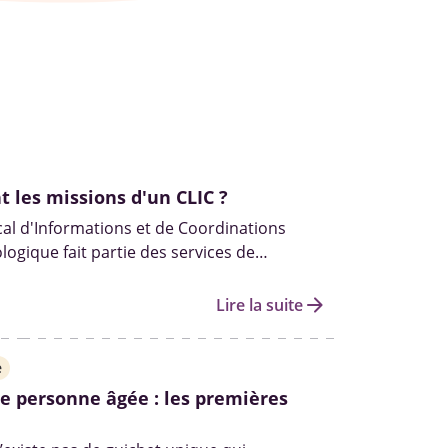
t les missions d'un CLIC ?
al d'Informations et de Coordinations
logique fait partie des services de
 en place par le département. Ils sont
oute, l’aide et l'accompagnement des
arrow_forward
Lire la suite
es et de leurs aidants.
e
e personne âgée : les premières