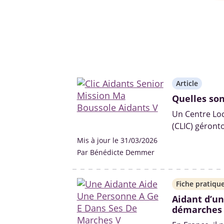
Article
Quelles son
Un Centre Loc
(CLIC) géronto
proximité mis
Mis à jour le 31/03/2026
dédiés à l’éc
Par Bénédicte Demmer
personnes âgé
Fiche pratiqu
Aidant d’un
démarches