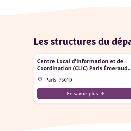
Les structures du dé
Centre Local d'Information et de
Coordination (CLIC) Paris Émeraude
Nord-Est
place
Paris, 75010
En savoir plus
arrow_forward