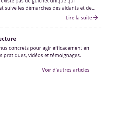
n’existe pas de guichet unique qui
 suive les démarches des aidants et de
tout au long de leurs parcours. Il n’existe
arrow_forward
Lire la suite
e statut d’aidant officiel à obtenir.
ecture
us concrets pour agir efficacement en
s pratiques, vidéos et témoignages.
Voir d'autres articles