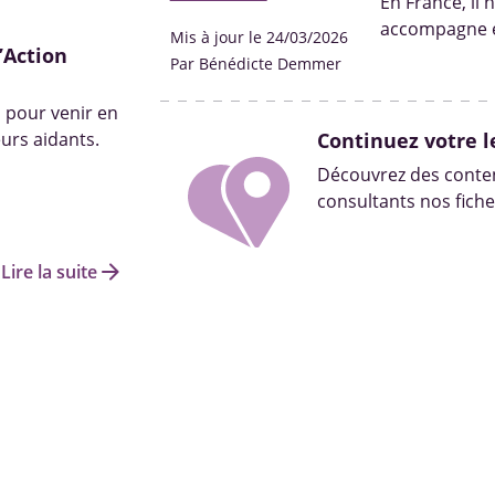
En France, il 
accompagne et
Mis à jour le 24/03/2026
’Action
leurs proches 
Par Bénédicte Demmer
pas non plus d
s pour venir en
urs aidants.
Continuez votre l
Découvrez des conten
consultants nos fiche
arrow_forward
Lire la suite