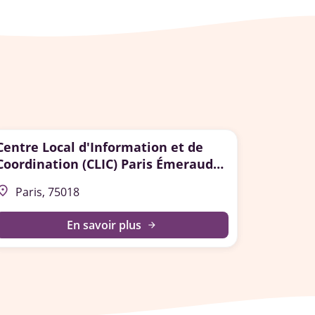
Centre Local d'Information et de
Coordination (CLIC) Paris Émeraude
Nord-Ouest
lace
Paris, 75018
En savoir plus
arrow_forward