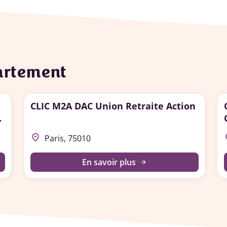
partement
CLIC M2A DAC Union Retraite Action
place
p
Paris, 75010
En savoir plus
arrow_forward