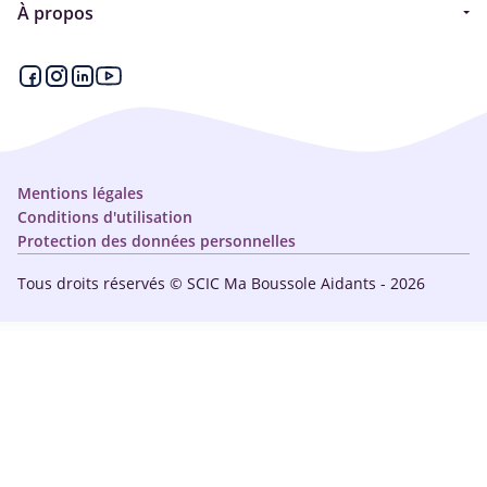
À propos
Articles - Ma vie d'aidant
Espace partenaire
Aides financières et congés
Qui sommes-nous ?
Annuaire
Plan du site
Simulateur
Nous contacter
Mentions légales
Conditions d'utilisation
Protection des données personnelles
Tous droits réservés © SCIC Ma Boussole Aidants - 2026