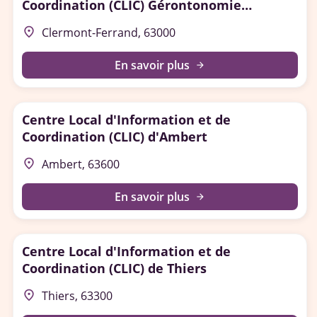
Coordination (CLIC) Gérontonomie
Clermont Auvergne Métropole
place
Clermont-Ferrand, 63000
En savoir plus
arrow_forward
Centre Local d'Information et de
Coordination (CLIC) d'Ambert
place
Ambert, 63600
En savoir plus
arrow_forward
Centre Local d'Information et de
Coordination (CLIC) de Thiers
place
Thiers, 63300