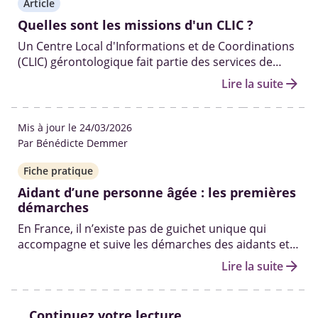
Article
Quelles sont les missions d'un CLIC ?
Un Centre Local d'Informations et de Coordinations
(CLIC) gérontologique fait partie des services de
proximité mis en place par le département. Ils sont
arrow_forward
Lire la suite
dédiés à l’écoute, l’aide et l'accompagnement des
personnes âgées et de leurs aidants.
Mis à jour le 24/03/2026
Par Bénédicte Demmer
Fiche pratique
Aidant d’une personne âgée : les premières
démarches
En France, il n’existe pas de guichet unique qui
accompagne et suive les démarches des aidants et
de leurs proches tout au long de leurs parcours. Il
arrow_forward
Lire la suite
n’existe pas non plus de statut d’aidant officiel à
obtenir.
Continuez votre lecture