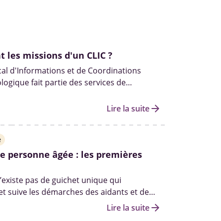
t les missions d'un CLIC ?
al d'Informations et de Coordinations
logique fait partie des services de
 en place par le département. Ils sont
oute, l’aide et l'accompagnement des
arrow_forward
Lire la suite
es et de leurs aidants.
e
e personne âgée : les premières
n’existe pas de guichet unique qui
 suive les démarches des aidants et de
tout au long de leurs parcours. Il n’existe
arrow_forward
Lire la suite
e statut d’aidant officiel à obtenir.