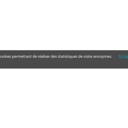
En sa
 cookies permettant de réaliser des statistiques de visite anonymes.
Nos pages
Guide
Articles - Ma vie d'aidant
Aides financières et congés