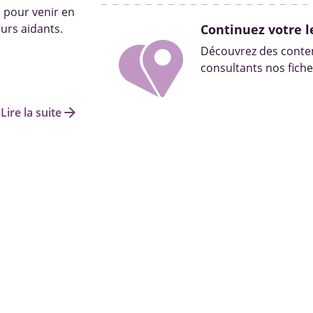
s pour venir en
urs aidants.
Continuez votre l
Découvrez des conten
consultants nos fiche
arrow_forward
Lire la suite