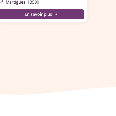
lace
Martigues, 13500
En savoir plus
arrow_forward