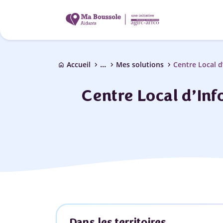
...
chevron_right
chevron_right
chevron_right
Accueil
Mes solutions
Centre Local d
home
Centre Local d’In
Dans les territoires