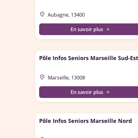
place
Aubagne, 13400
En savoir plus
arrow_forward
Pôle Infos Seniors Marseille Sud-Es
place
Marseille, 13008
En savoir plus
arrow_forward
Pôle Infos Seniors Marseille Nord