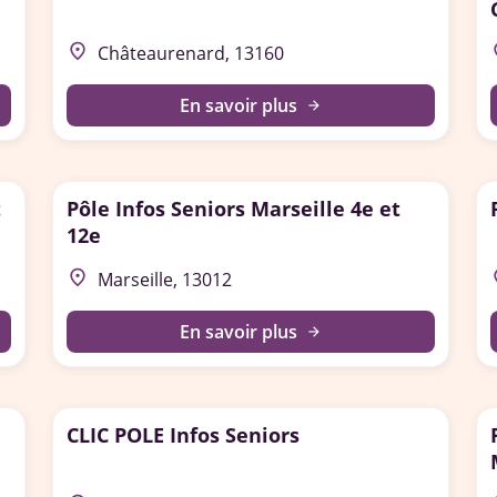
place
p
Châteaurenard, 13160
En savoir plus
arrow_forward
t
Pôle Infos Seniors Marseille 4e et
12e
place
p
Marseille, 13012
En savoir plus
arrow_forward
CLIC POLE Infos Seniors