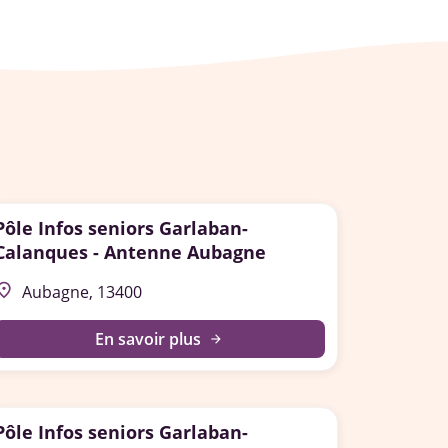
Pôle Infos seniors Garlaban-
Calanques - Antenne Aubagne
lace
Aubagne, 13400
En savoir plus
arrow_forward
Pôle Infos seniors Garlaban-