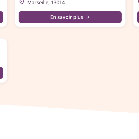
place
p
Marseille, 13014
En savoir plus
arrow_forward