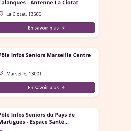
Calanques - Antenne La Ciotat
lace
La Ciotat, 13600
En savoir plus
arrow_forward
Pôle Infos Seniors Marseille Centre
lace
Marseille, 13001
En savoir plus
arrow_forward
Pôle Infos Seniors du Pays de
Martigues - Espace Santé
Autonomie