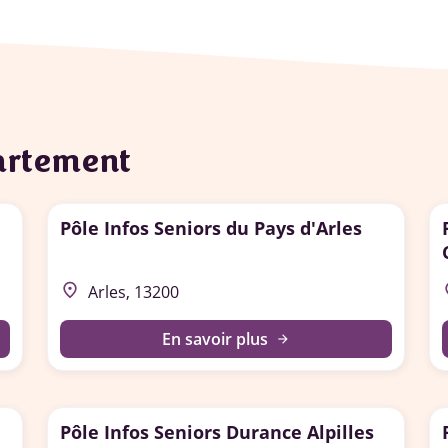
partement
Pôle Infos Seniors du Pays d'Arles
place
p
Arles, 13200
En savoir plus
arrow_forward
Pôle Infos Seniors Durance Alpilles