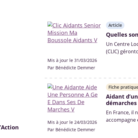
Article
Quelles son
Un Centre Loc
(CLIC) géronto
proximité mis
Mis à jour le 31/03/2026
dédiés à l’éc
Par Bénédicte Demmer
personnes âgé
Fiche pratiqu
Aidant d’un
démarches
En France, il 
accompagne et
Mis à jour le 24/03/2026
’Action
leurs proches 
Par Bénédicte Demmer
pas non plus d