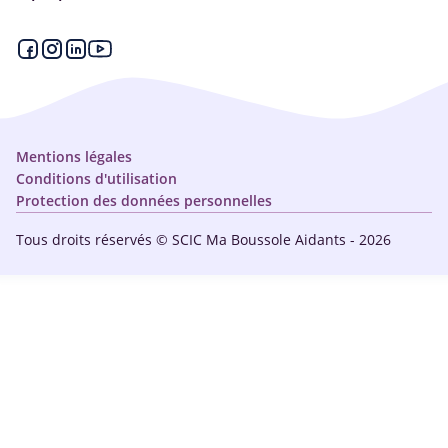
Articles - Ma vie d'aidant
Espace partenaire
Aides financières et congés
Qui sommes-nous ?
Annuaire
Plan du site
Simulateur
Nous contacter
Mentions légales
Conditions d'utilisation
Protection des données personnelles
Tous droits réservés © SCIC Ma Boussole Aidants - 2026