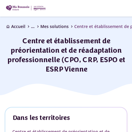
...
chevron_right
chevron_right
chevron_right
Accueil
Mes solutions
home
Centre et établissement de
préorientation et de réadaptation
professionnelle (CPO, CRP, ESPO et
ESRP Vienne
Dans les territoires
Centre et établissement de préorientation et de