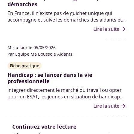
démarches
En France, il n’existe pas de guichet unique qui
accompagne et suive les démarches des aidants et
de leurs proches tout au long de leurs parcours. Il
arrow_forward
Lire la suite
n’existe pas non plus de statut d’aidant officiel à
obtenir.
Mis à jour le 05/05/2026
Par Equipe Ma Boussole Aidants
Fiche pratique
Handicap : se lancer dans la vie
professionnelle
Intégrer directement le marché du travail ou opter
pour un ESAT, les jeunes en situation de handicap
peuvent compter sur plusieurs dispositifs
arrow_forward
Lire la suite
d’accompagnement pour réussir leur insertion.
Continuez votre lecture