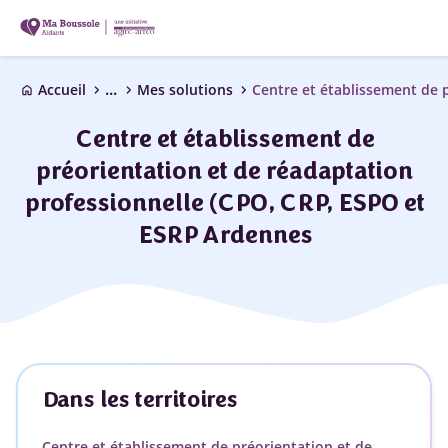
...
chevron_right
chevron_right
chevron_right
Accueil
Mes solutions
home
Centre et établissement de
préorientation et de réadaptation
professionnelle (CPO, CRP, ESPO et
ESRP Ardennes
Dans les territoires
Centre et établissement de préorientation et de