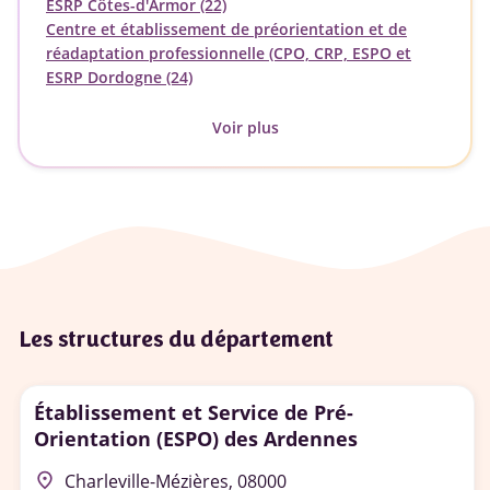
ESRP Côtes-d'Armor (22)
Centre et établissement de préorientation et de
réadaptation professionnelle (CPO, CRP, ESPO et
ESRP Dordogne (24)
Voir plus
Les structures du département
Établissement et Service de Pré-
Orientation (ESPO) des Ardennes
place
Charleville-Mézières, 08000