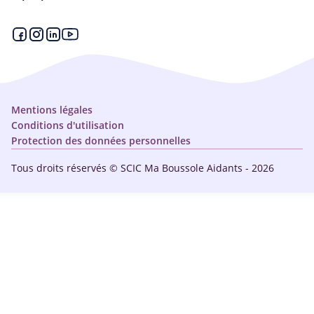
Articles - Ma vie d'aidant
Espace partenaire
Aides financières et congés
Qui sommes-nous ?
Annuaire
Plan du site
Simulateur
Nous contacter
Mentions légales
Conditions d'utilisation
Protection des données personnelles
Tous droits réservés © SCIC Ma Boussole Aidants - 2026