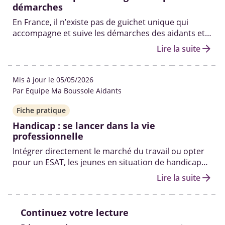
démarches
En France, il n’existe pas de guichet unique qui
accompagne et suive les démarches des aidants et
de leurs proches tout au long de leurs parcours. Il
arrow_forward
Lire la suite
n’existe pas non plus de statut d’aidant officiel à
obtenir.
Mis à jour le 05/05/2026
Par Equipe Ma Boussole Aidants
Fiche pratique
Handicap : se lancer dans la vie
professionnelle
Intégrer directement le marché du travail ou opter
pour un ESAT, les jeunes en situation de handicap
peuvent compter sur plusieurs dispositifs
arrow_forward
Lire la suite
d’accompagnement pour réussir leur insertion.
Continuez votre lecture