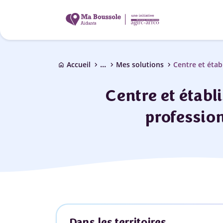
...
chevron_right
chevron_right
chevron_right
Accueil
Mes solutions
Centre et étab
home
Centre et établ
professio
Dans les territoires