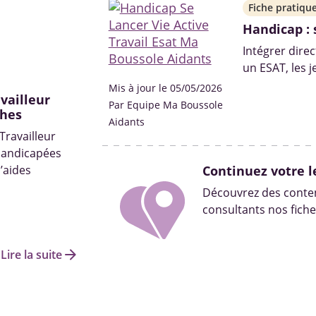
Fiche pratiqu
Handicap : 
Intégrer dire
un ESAT, les 
compter sur 
Mis à jour le 05/05/2026
vailleur
pour réussir l
Par Equipe Ma Boussole
ches
Aidants
Travailleur
handicapées
’aides
Continuez votre l
Découvrez des conten
consultants nos fiche
arrow_forward
Lire la suite