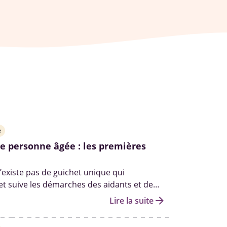
e
e personne âgée : les premières
n’existe pas de guichet unique qui
 suive les démarches des aidants et de
tout au long de leurs parcours. Il n’existe
arrow_forward
Lire la suite
e statut d’aidant officiel à obtenir.