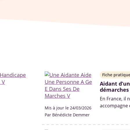
Fiche pratiqu
Aidant d’un
démarches
En France, il 
accompagne et
Mis à jour le 24/03/2026
leurs proches 
Par Bénédicte Demmer
pas non plus d