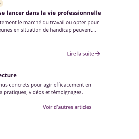
e
se lancer dans la vie professionnelle
ctement le marché du travail ou opter pour
jeunes en situation de handicap peuvent
plusieurs dispositifs d’accompagnement
eur insertion.
arrow_forward
Lire la suite
ecture
us concrets pour agir efficacement en
s pratiques, vidéos et témoignages.
Voir d'autres articles