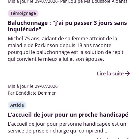
Mis à jour le 29/07/2026
· Par Equipe Ma Boussole Aidants
Témoignage
Baluchonnage : "j’ai pu passer 3 jours sans
inquiétude"
Michel 75 ans, aidant de sa femme atteint de la
maladie de Parkinson depuis 18 ans raconte
pourquoi le baluchonnage est la solution de répit
qui convient le mieux à lui et son épouse.
arrow_forward
Lire la suite
Mis à jour le 29/07/2026
Par Bénédicte Demmer
Article
L’accueil de jour pour un proche handicapé
L’accueil de jour pour personne handicapée est un
service de prise en charge qui comprend
l’accompagnement, les soins médicaux (si besoin) et