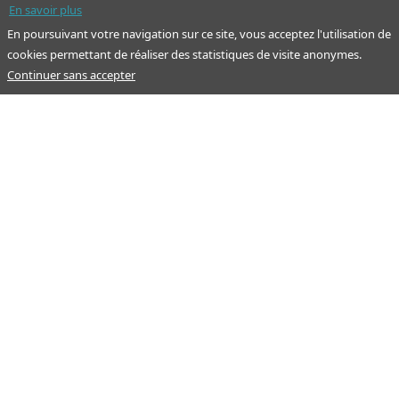
En savoir plus
En poursuivant votre navigation sur ce site, vous acceptez l'utilisation de
cookies permettant de réaliser des statistiques de visite anonymes.
Continuer sans accepter
Notre mission : orienter ceux qui aident un proche.
Nos pages
Guide
À propos
Articles - Ma vie d'aidant
Espace partenaire
Aides financières et congés
Qui sommes-nous ?
Annuaire
Plan du site
Simulateur