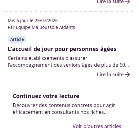
arrow_forward
Lire la suite
diverses activités pour une journée ou demi-
journée.
Mis à jour le 29/07/2026
Par Equipe Ma Boussole Aidants
Article
L’accueil de jour pour personnes âgées
Certains établissements d’assurer
l’accompagnement des seniors âgés de plus de 60
ans en perte d’autonomie ou encore atteints de
arrow_forward
Lire la suite
maladies neurodégénératives pendant la journée.
Continuez votre lecture
Découvrez des contenus concrets pour agir
efficacement en consultants nos fiches
pratiques, vidéos et témoignages.
Voir d'autres articles