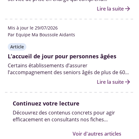
l’accompagnement, les soins médicaux (si besoin) et
arrow_forward
Lire la suite
diverses activités pour une journée ou demi-
journée.
Mis à jour le 29/07/2026
Par Equipe Ma Boussole Aidants
Article
L’accueil de jour pour personnes âgées
Certains établissements d’assurer
l’accompagnement des seniors âgés de plus de 60
ans en perte d’autonomie ou encore atteints de
arrow_forward
Lire la suite
maladies neurodégénératives pendant la journée.
Continuez votre lecture
Découvrez des contenus concrets pour agir
efficacement en consultants nos fiches
pratiques, vidéos et témoignages.
Voir d'autres articles