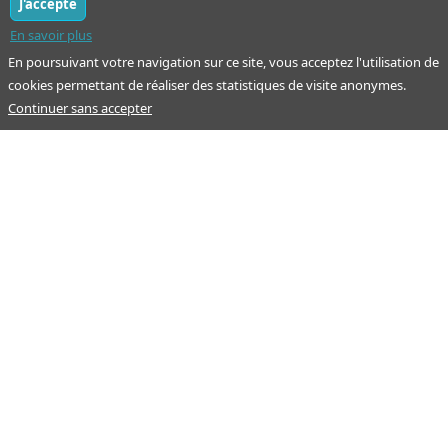
J'accepte
En savoir plus
En poursuivant votre navigation sur ce site, vous acceptez l'utilisation de
cookies permettant de réaliser des statistiques de visite anonymes.
Continuer sans accepter
Notre mission : orienter ceux qui aident un proche.
Nos pages
Guide
À propos
Articles - Ma vie d'aidant
Espace partenaire
Aides financières et congés
Qui sommes-nous ?
Annuaire