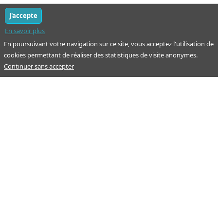
J'accepte
En savoir plus
En poursuivant votre navigation sur ce site, vous acceptez l'utilisation de
cookies permettant de réaliser des statistiques de visite anonymes.
Continuer sans accepter
Notre mission : orienter ceux qui aident un proche.
Nos pages
Guide
À propos
Articles - Ma vie d'aidant
Espace partenaire
Aides financières et congés
Qui sommes-nous ?