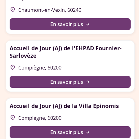
place
Chaumont-en-Vexin, 60240
En savoir plus
arrow_forward
Accueil de Jour (AJ) de l'EHPAD Fournier-
Sarlovèze
place
Compiègne, 60200
En savoir plus
arrow_forward
Accueil de Jour (AJ) de la Villa Epinomis
place
Compiègne, 60200
En savoir plus
arrow_forward