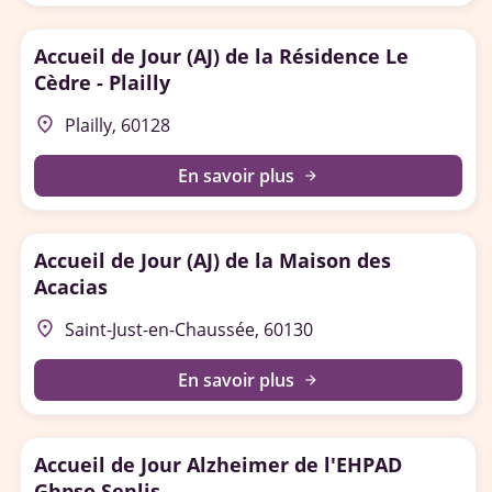
Accueil de Jour (AJ) de la Résidence Le
Cèdre - Plailly
place
Plailly, 60128
En savoir plus
arrow_forward
Accueil de Jour (AJ) de la Maison des
Acacias
place
Saint-Just-en-Chaussée, 60130
En savoir plus
arrow_forward
Accueil de Jour Alzheimer de l'EHPAD
Ghpso Senlis