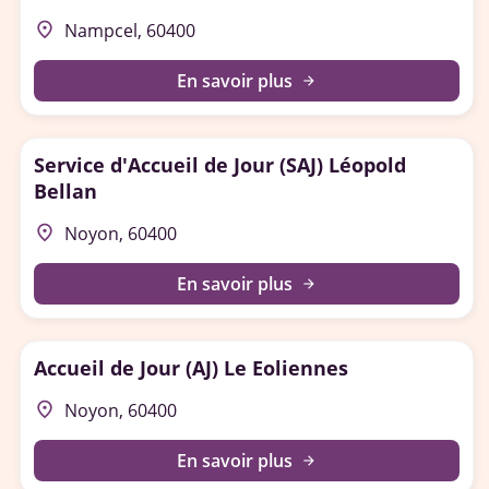
place
Nampcel, 60400
En savoir plus
arrow_forward
Service d'Accueil de Jour (SAJ) Léopold
Bellan
place
Noyon, 60400
En savoir plus
arrow_forward
Accueil de Jour (AJ) Le Eoliennes
place
Noyon, 60400
En savoir plus
arrow_forward