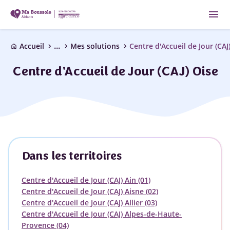
menu
...
chevron_right
chevron_right
chevron_right
Accueil
Mes solutions
Centre d'Accueil de Jour (CAJ
home
Centre d'Accueil de Jour (CAJ) Oise
Dans les territoires
Centre d'Accueil de Jour (CAJ) Ain (01)
Centre d'Accueil de Jour (CAJ) Aisne (02)
Centre d'Accueil de Jour (CAJ) Allier (03)
Centre d'Accueil de Jour (CAJ) Alpes-de-Haute-
Provence (04)