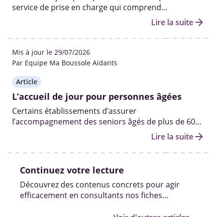
service de prise en charge qui comprend
l’accompagnement, les soins médicaux (si besoin) et
arrow_forward
Lire la suite
diverses activités pour une journée ou demi-
journée.
Mis à jour le 29/07/2026
Par Equipe Ma Boussole Aidants
Article
L’accueil de jour pour personnes âgées
Certains établissements d’assurer
l’accompagnement des seniors âgés de plus de 60
ans en perte d’autonomie ou encore atteints de
arrow_forward
Lire la suite
maladies neurodégénératives pendant la journée.
Continuez votre lecture
Découvrez des contenus concrets pour agir
efficacement en consultants nos fiches
pratiques, vidéos et témoignages.