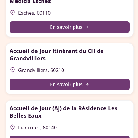
Médicis Esches
place
Esches, 60110
En savoir plus
arrow_forward
Accueil de Jour Itinérant du CH de
Grandvilliers
place
Grandvilliers, 60210
En savoir plus
arrow_forward
Accueil de Jour (AJ) de la Résidence Les
Belles Eaux
place
Liancourt, 60140