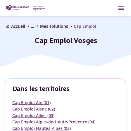
menu
...
chevron_right
chevron_right
chevron_right
Accueil
Mes solutions
Cap Emploi
home
Cap Emploi Vosges
Dans les territoires
Cap Emploi Ain (01)
Cap Emploi Aisne (02)
Cap Emploi Allier (03)
Cap Emploi Alpes-de-Haute-Provence (04)
Cap Emploi Hautes-Alpes (05)