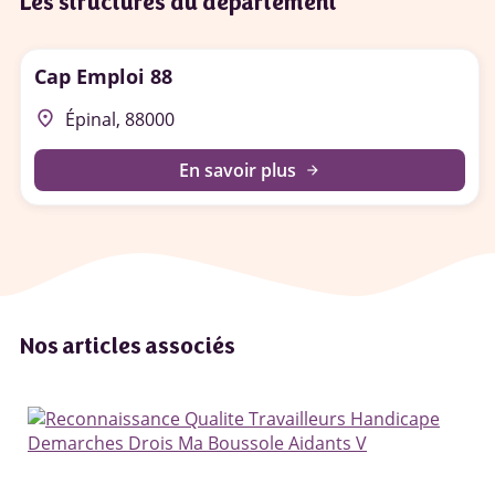
Les structures du département
Cap Emploi 88
place
Épinal, 88000
En savoir plus
arrow_forward
Nos articles associés