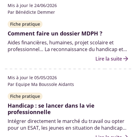
Mis à jour le 24/06/2026
Par Bénédicte Demmer
Fiche pratique
Comment faire un dossier MDPH ?
Aides financières, humaines, projet scolaire et
professionnel… La reconnaissance du handicap et
l'ouverture des droits qui y sont liés passent par le
arrow_forward
Lire la suite
dossier MDPH. Demande, renouvellement et suivi…
Éclairage sur la démarche à effectuer.
Mis à jour le 05/05/2026
Par Equipe Ma Boussole Aidants
Fiche pratique
Handicap : se lancer dans la vie
professionnelle
Intégrer directement le marché du travail ou opter
pour un ESAT, les jeunes en situation de handicap
peuvent compter sur plusieurs dispositifs