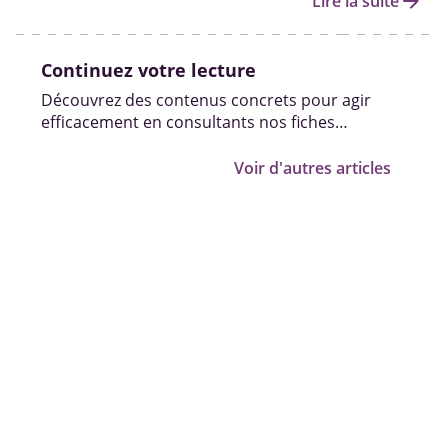
arrow_forward
Lire la suite
d’accompagnement pour réussir leur insertion.
Continuez votre lecture
Découvrez des contenus concrets pour agir
efficacement en consultants nos fiches
pratiques, vidéos et témoignages.
Voir d'autres articles