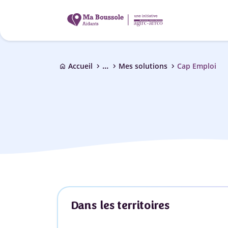
...
chevron_right
chevron_right
chevron_right
Accueil
Mes solutions
Cap Emploi
home
Dans les territoires