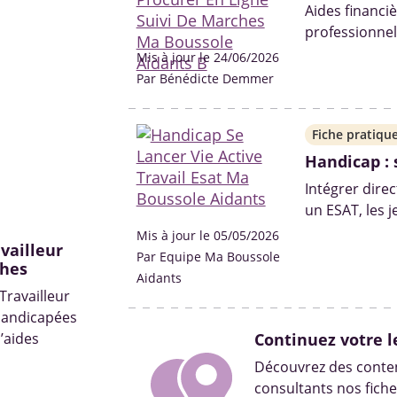
Aides financiè
professionne
l'ouverture de
Mis à jour le 24/06/2026
dossier MDPH
Par Bénédicte Demmer
Éclairage sur
Fiche pratiqu
Handicap : 
Intégrer dire
un ESAT, les 
compter sur 
Mis à jour le 05/05/2026
vailleur
pour réussir l
Par Equipe Ma Boussole
ches
Aidants
Travailleur
handicapées
’aides
Continuez votre l
Découvrez des conten
consultants nos fiche