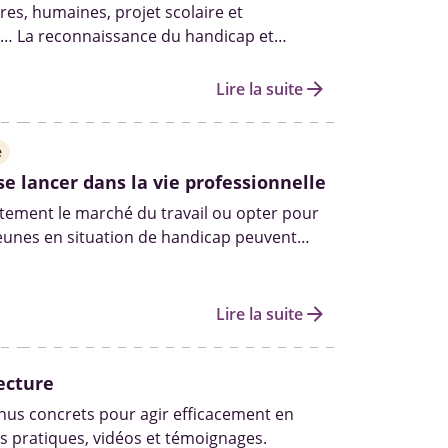
res, humaines, projet scolaire et
l… La reconnaissance du handicap et
s droits qui y sont liés passent par le
. Demande, renouvellement et suivi…
arrow_forward
Lire la suite
 la démarche à effectuer.
e
se lancer dans la vie professionnelle
ctement le marché du travail ou opter pour
jeunes en situation de handicap peuvent
plusieurs dispositifs d’accompagnement
eur insertion.
arrow_forward
Lire la suite
ecture
us concrets pour agir efficacement en
s pratiques, vidéos et témoignages.