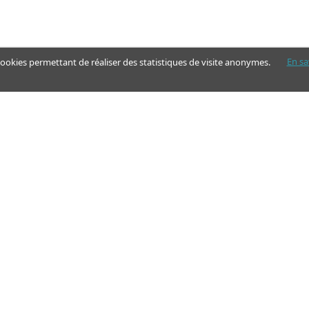
En sa
 cookies permettant de réaliser des statistiques de visite anonymes.
Nos pages
Guide
Articles - Ma vie d'aidant
Aides financières et congés
Annuaire
Simulateur