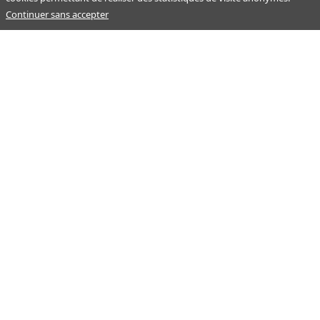
Continuer sans accepter
Notre mission : orienter ceux qui aident un proche.
Nos pages
Guide
À propos
Articles - Ma vie d'aidant
Espace partenaire
Aides financières et congés
Qui sommes-nous ?
Annuaire
Plan du site
Simulateur
Nous contacter
Mentions légales