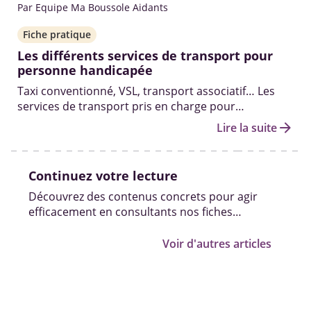
Par Equipe Ma Boussole Aidants
Fiche pratique
Les différents services de transport pour
personne handicapée
Taxi conventionné, VSL, transport associatif… Les
services de transport pris en charge pour
personnes handicapées et les démarches pour en
arrow_forward
Lire la suite
bénéficier.
Continuez votre lecture
Découvrez des contenus concrets pour agir
efficacement en consultants nos fiches
pratiques, vidéos et témoignages.
Voir d'autres articles