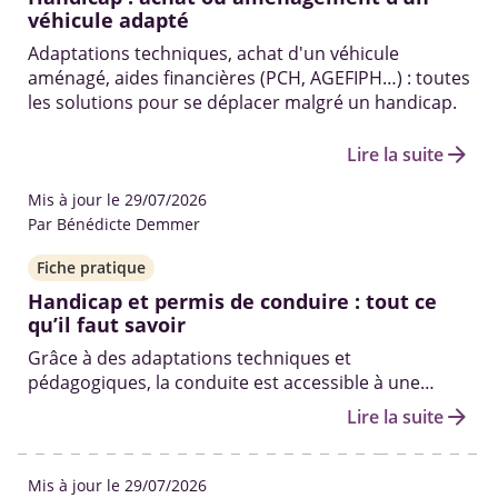
véhicule adapté
Adaptations techniques, achat d'un véhicule
aménagé, aides financières (PCH, AGEFIPH…) : toutes
les solutions pour se déplacer malgré un handicap.
arrow_forward
Lire la suite
Mis à jour le 29/07/2026
Par Bénédicte Demmer
Fiche pratique
Handicap et permis de conduire : tout ce
qu’il faut savoir
Grâce à des adaptations techniques et
pédagogiques, la conduite est accessible à une
grande diversité de handicaps. Voici les différentes
arrow_forward
Lire la suite
étapes, les démarches, les aides financières et les
conditions pour réussir.
Mis à jour le 29/07/2026