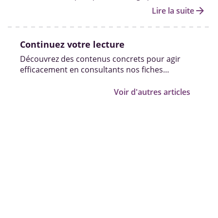
personnes handicapées et les démarches pour en
arrow_forward
Lire la suite
bénéficier.
Continuez votre lecture
Découvrez des contenus concrets pour agir
efficacement en consultants nos fiches
pratiques, vidéos et témoignages.
Voir d'autres articles