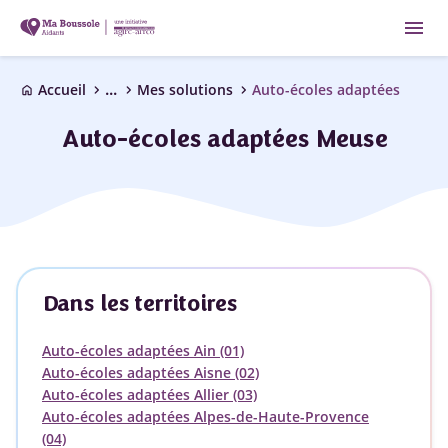
menu
...
chevron_right
chevron_right
chevron_right
Accueil
Mes solutions
Auto-écoles adaptées
home
Auto-écoles adaptées Meuse
Dans les territoires
Auto-écoles adaptées Ain (01)
Auto-écoles adaptées Aisne (02)
Auto-écoles adaptées Allier (03)
Auto-écoles adaptées Alpes-de-Haute-Provence
(04)