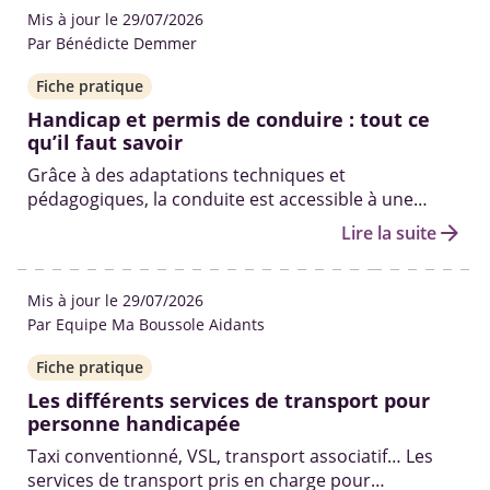
Mis à jour le 29/07/2026
Par Bénédicte Demmer
Fiche pratique
Handicap et permis de conduire : tout ce
qu’il faut savoir
Grâce à des adaptations techniques et
pédagogiques, la conduite est accessible à une
grande diversité de handicaps. Voici les différentes
arrow_forward
Lire la suite
étapes, les démarches, les aides financières et les
conditions pour réussir.
Mis à jour le 29/07/2026
Par Equipe Ma Boussole Aidants
Fiche pratique
Les différents services de transport pour
personne handicapée
Taxi conventionné, VSL, transport associatif… Les
services de transport pris en charge pour