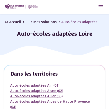
menu
...
chevron_right
chevron_right
chevron_right
Accueil
Mes solutions
Auto-écoles adaptées
home
Auto-écoles adaptées Loire
Dans les territoires
Auto-écoles adaptées Ain (01)
Auto-écoles adaptées Aisne (02)
Auto-écoles adaptées Allier (03)
Auto-écoles adaptées Alpes-de-Haute-Provence
(04)