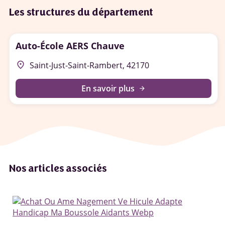
Les structures du département
Auto-École AERS Chauve
place
Saint-Just-Saint-Rambert, 42170
En savoir plus
arrow_forward
Nos articles associés