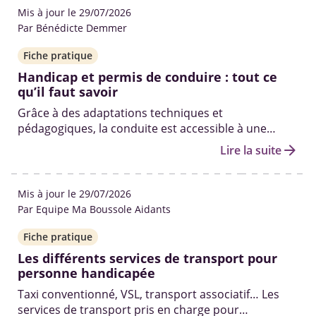
Mis à jour le 29/07/2026
Par Bénédicte Demmer
Fiche pratique
Handicap et permis de conduire : tout ce
qu’il faut savoir
Grâce à des adaptations techniques et
pédagogiques, la conduite est accessible à une
grande diversité de handicaps. Voici les différentes
arrow_forward
Lire la suite
étapes, les démarches, les aides financières et les
conditions pour réussir.
Mis à jour le 29/07/2026
Par Equipe Ma Boussole Aidants
Fiche pratique
Les différents services de transport pour
personne handicapée
Taxi conventionné, VSL, transport associatif… Les
services de transport pris en charge pour