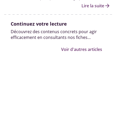
personnes handicapées et les démarches pour en
arrow_forward
Lire la suite
bénéficier.
Continuez votre lecture
Découvrez des contenus concrets pour agir
efficacement en consultants nos fiches
pratiques, vidéos et témoignages.
Voir d'autres articles