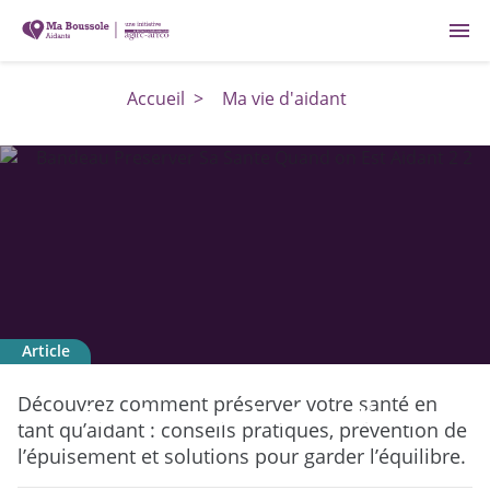
menu
Accueil
>
Ma vie d'aidant
Article
Préserver sa santé quand on est
Découvrez comment préserver votre santé en
aidant : conseils et solutions
tant qu’aidant : conseils pratiques, prévention de
l’épuisement et solutions pour garder l’équilibre.