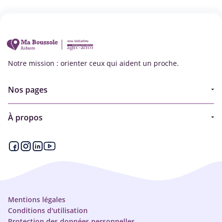
Notre mission : orienter ceux qui aident un proche.
Nos pages
Guide
À propos
Articles - Ma vie d'aidant
Espace partenaire
Aides financières et congés
Qui sommes-nous ?
Annuaire
Plan du site
Simulateur
Nous contacter
Mentions légales
Conditions d'utilisation
Protection des données personnelles