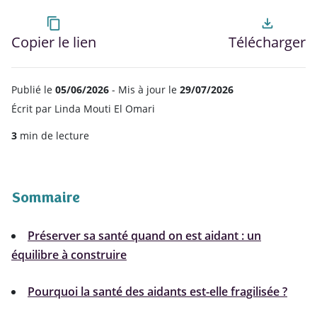
content_copy
file_download
Copier le lien
Télécharger
Publié le
05/06/2026
- Mis à jour le
29/07/2026
Écrit par
Linda Mouti El Omari
3
min de lecture
Sommaire
Préserver sa santé quand on est aidant : un
équilibre à construire
Pourquoi la santé des aidants est-elle fragilisée ?