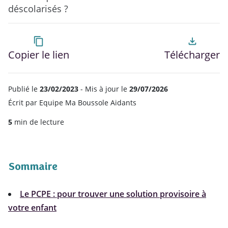
déscolarisés ?
content_copy
file_download
Copier le lien
Télécharger
Publié le
23/02/2023
- Mis à jour le
29/07/2026
Écrit par
Equipe Ma Boussole Aidants
5
min de lecture
Sommaire
Le PCPE : pour trouver une solution provisoire à
votre enfant