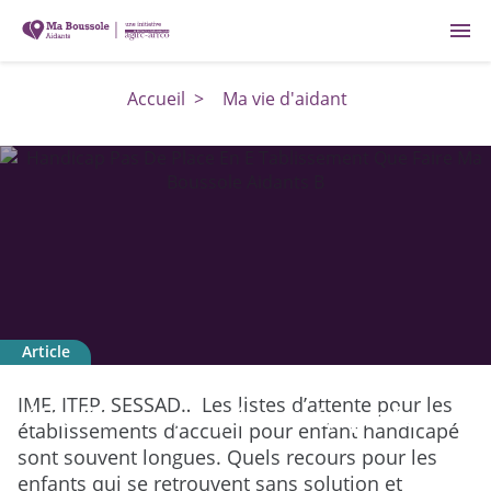
menu
Accueil
>
Ma vie d'aidant
Article
Enfant handicapé : pas de place en
IME, ITEP, SESSAD… Les listes d’attente pour les
établissement spécialisé, que faire ?
établissements d’accueil pour enfant handicapé
sont souvent longues. Quels recours pour les
enfants qui se retrouvent sans solution et