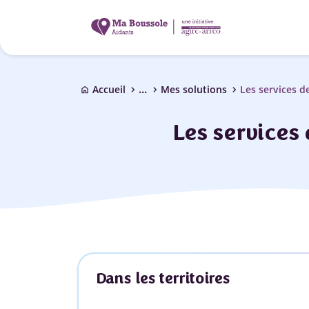
...
chevron_right
chevron_right
chevron_right
Accueil
Mes solutions
Les services 
home
Les services
Dans les territoires