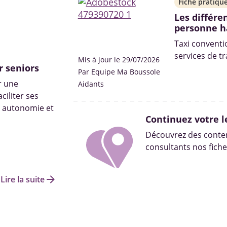
Fiche pratiqu
Les différe
personne h
Taxi conventi
services de t
Mis à jour le 29/07/2026
r seniors
handicapées e
Par Equipe Ma Boussole
r une
Aidants
iliter ses
n autonomie et
Continuez votre l
Découvrez des conten
consultants nos fiche
arrow_forward
Lire la suite