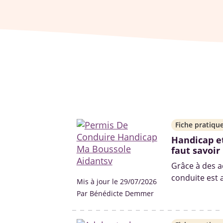
Fiche pratiqu
Handicap et
faut savoir
Grâce à des a
conduite est 
Mis à jour le 29/07/2026
handicaps. Vo
Par Bénédicte Demmer
les aides fina