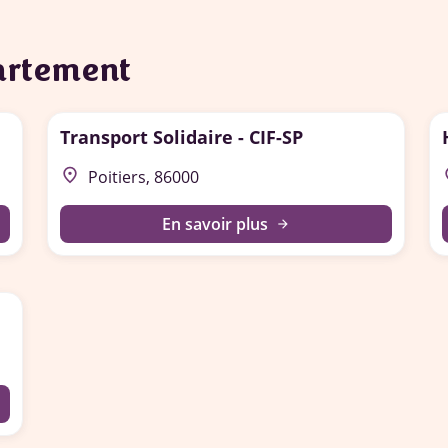
partement
Transport Solidaire - CIF-SP
place
p
Poitiers, 86000
En savoir plus
arrow_forward