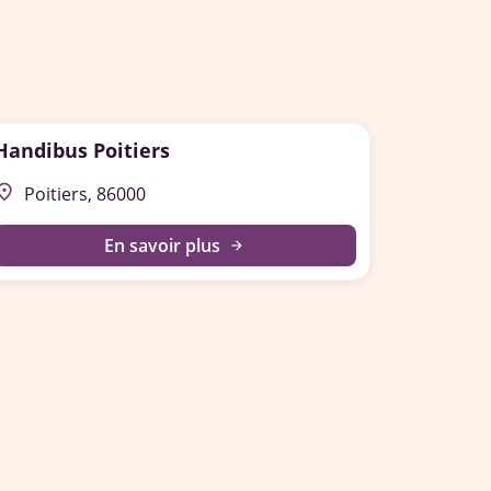
Handibus Poitiers
lace
Poitiers, 86000
En savoir plus
arrow_forward