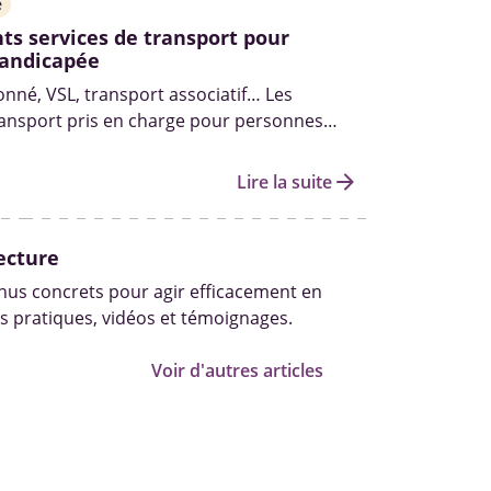
e
nts services de transport pour
andicapée
onné, VSL, transport associatif… Les
ransport pris en charge pour personnes
t les démarches pour en bénéficier.
arrow_forward
Lire la suite
ecture
us concrets pour agir efficacement en
s pratiques, vidéos et témoignages.
Voir d'autres articles