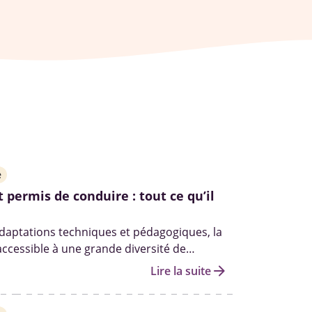
e
 permis de conduire : tout ce qu’il
daptations techniques et pédagogiques, la
accessible à une grande diversité de
ici les différentes étapes, les démarches,
arrow_forward
Lire la suite
ncières et les conditions pour réussir.