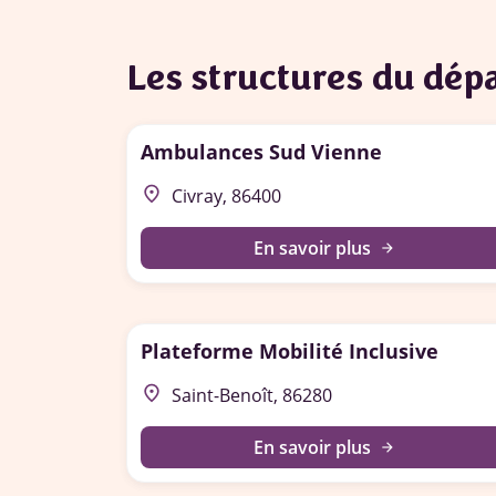
Les structures du dé
Ambulances Sud Vienne
place
Civray, 86400
En savoir plus
arrow_forward
Plateforme Mobilité Inclusive
place
Saint-Benoît, 86280
En savoir plus
arrow_forward