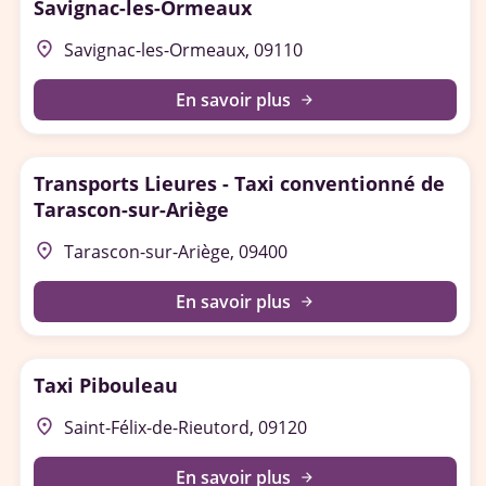
Savignac-les-Ormeaux
place
Savignac-les-Ormeaux, 09110
En savoir plus
arrow_forward
Transports Lieures - Taxi conventionné de
Tarascon-sur-Ariège
place
Tarascon-sur-Ariège, 09400
En savoir plus
arrow_forward
Taxi Pibouleau
place
Saint-Félix-de-Rieutord, 09120
En savoir plus
arrow_forward