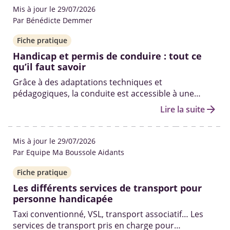
Mis à jour le 29/07/2026
Par Bénédicte Demmer
Fiche pratique
Handicap et permis de conduire : tout ce
qu’il faut savoir
Grâce à des adaptations techniques et
pédagogiques, la conduite est accessible à une
grande diversité de handicaps. Voici les différentes
arrow_forward
Lire la suite
étapes, les démarches, les aides financières et les
conditions pour réussir.
Mis à jour le 29/07/2026
Par Equipe Ma Boussole Aidants
Fiche pratique
Les différents services de transport pour
personne handicapée
Taxi conventionné, VSL, transport associatif… Les
services de transport pris en charge pour