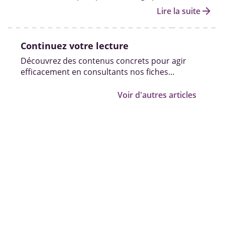
personnes handicapées et les démarches pour en
arrow_forward
Lire la suite
bénéficier.
Continuez votre lecture
Découvrez des contenus concrets pour agir
efficacement en consultants nos fiches
pratiques, vidéos et témoignages.
Voir d'autres articles