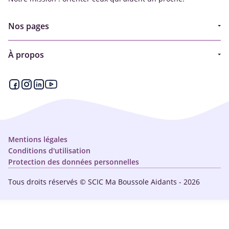
Nos pages
Guide
À propos
Articles - Ma vie d'aidant
Espace partenaire
Aides financières et congés
Qui sommes-nous ?
Annuaire
Plan du site
Simulateur
Nous contacter
Mentions légales
Conditions d'utilisation
Protection des données personnelles
Tous droits réservés © SCIC Ma Boussole Aidants - 2026