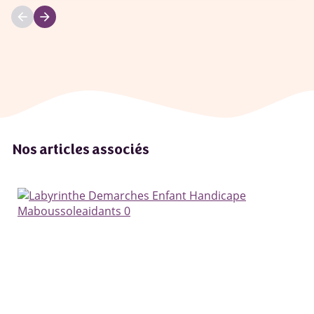
arrow_back
arrow_forward
Nos articles associés