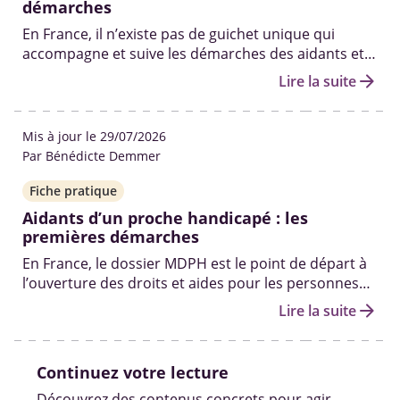
démarches
En France, il n’existe pas de guichet unique qui
accompagne et suive les démarches des aidants et
de leurs proches tout au long de leurs parcours. Il
arrow_forward
Lire la suite
n’existe pas non plus de statut d’aidant officiel à
obtenir.
Mis à jour le 29/07/2026
Par Bénédicte Demmer
Fiche pratique
Aidants d’un proche handicapé : les
premières démarches
En France, le dossier MDPH est le point de départ à
l’ouverture des droits et aides pour les personnes
en situation de handicap. Qui peut vous aider à le
arrow_forward
Lire la suite
remplir ? Quelles sont les autres démarches pour
obtenir des solutions ? On fait le point.
Continuez votre lecture
Découvrez des contenus concrets pour agir