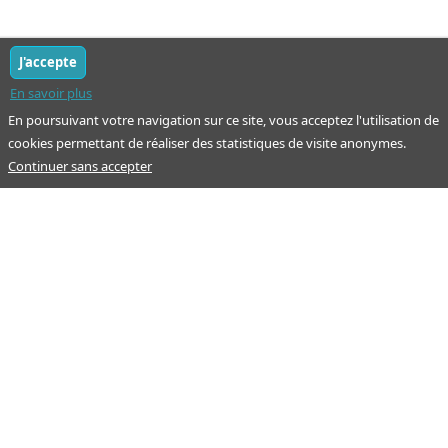
J'accepte
En savoir plus
En poursuivant votre navigation sur ce site, vous acceptez l'utilisation de
cookies permettant de réaliser des statistiques de visite anonymes.
Continuer sans accepter
Notre mission : orienter ceux qui aident un proche.
Nos pages
Guide
À propos
Articles - Ma vie d'aidant