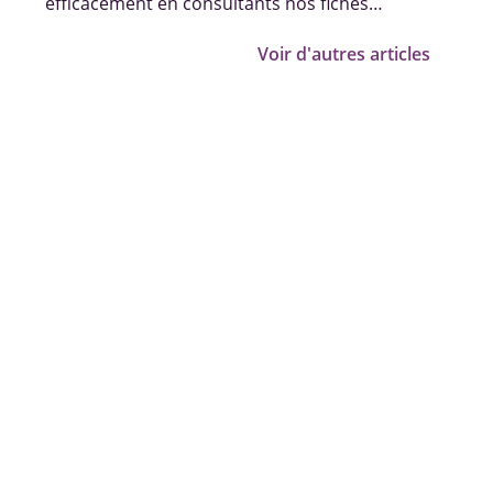
efficacement en consultants nos fiches
pratiques, vidéos et témoignages.
Voir d'autres articles