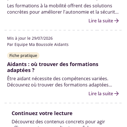
Les formations à la mobilité offrent des solutions
concrètes pour améliorer l'autonomie et la sécurité
au quotidien des personnes handicapée, elles
arrow_forward
Lire la suite
permettent de surmonter les barrières et
d’encourager leur inclusion sociale.
Mis à jour le 29/07/2026
Par Equipe Ma Boussole Aidants
Fiche pratique
Aidants : où trouver des formations
adaptées ?
Être aidant nécessite des compétences variées.
Découvrez où trouver des formations adaptées
pour mieux accompagner votre proche en perte
arrow_forward
Lire la suite
d’autonomie tout en préservant votre équilibre et
vos droits
Continuez votre lecture
Découvrez des contenus concrets pour agir