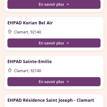
En savoir plus
arrow_forward
EHPAD Korian Bel Air
place
Clamart, 92140
En savoir plus
arrow_forward
EHPAD Sainte-Emilie
place
Clamart, 92140
En savoir plus
arrow_forward
EHPAD Résidence Saint Joseph - Clamart