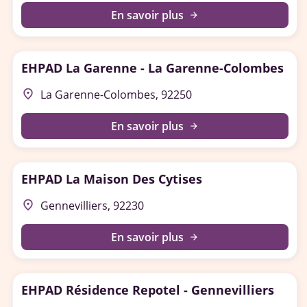
En savoir plus
arrow_forward
EHPAD La Garenne - La Garenne-Colombes
place
La Garenne-Colombes, 92250
En savoir plus
arrow_forward
EHPAD La Maison Des Cytises
place
Gennevilliers, 92230
En savoir plus
arrow_forward
EHPAD Résidence Repotel - Gennevilliers