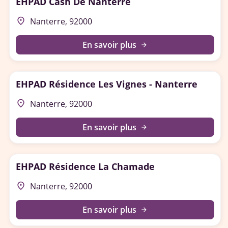
EHPAD Cash De Nanterre
place
Nanterre, 92000
En savoir plus
arrow_forward
EHPAD Résidence Les Vignes - Nanterre
place
Nanterre, 92000
En savoir plus
arrow_forward
EHPAD Résidence La Chamade
place
Nanterre, 92000
En savoir plus
arrow_forward