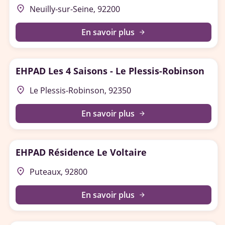
place
Neuilly-sur-Seine, 92200
En savoir plus
arrow_forward
EHPAD Les 4 Saisons - Le Plessis-Robinson
place
Le Plessis-Robinson, 92350
En savoir plus
arrow_forward
EHPAD Résidence Le Voltaire
place
Puteaux, 92800
En savoir plus
arrow_forward