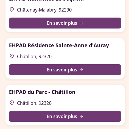
place
Châtenay-Malabry, 92290
En savoir plus
arrow_forward
EHPAD Résidence Sainte-Anne d'Auray
place
Châtillon, 92320
En savoir plus
arrow_forward
EHPAD du Parc - Châtillon
place
Châtillon, 92320
En savoir plus
arrow_forward