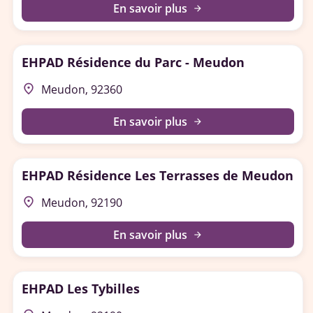
En savoir plus
arrow_forward
EHPAD Résidence du Parc - Meudon
place
Meudon, 92360
En savoir plus
arrow_forward
EHPAD Résidence Les Terrasses de Meudon
place
Meudon, 92190
En savoir plus
arrow_forward
EHPAD Les Tybilles