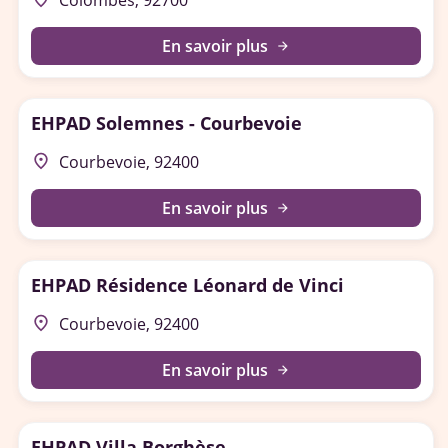
Colombes, 92700
En savoir plus
arrow_forward
EHPAD Solemnes - Courbevoie
place
Courbevoie, 92400
En savoir plus
arrow_forward
EHPAD Résidence Léonard de Vinci
place
Courbevoie, 92400
En savoir plus
arrow_forward
EHPAD Villa Borghèse