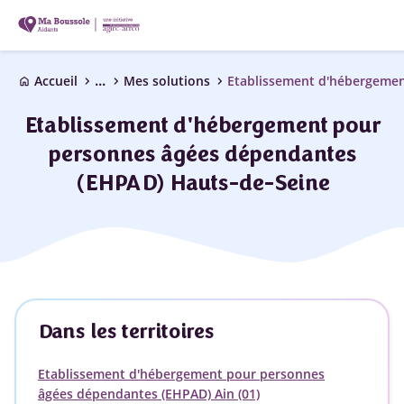
...
chevron_right
chevron_right
chevron_right
Accueil
Mes solutions
home
Etablissement d'hébergement pour
personnes âgées dépendantes
(EHPAD) Hauts-de-Seine
Dans les territoires
Etablissement d'hébergement pour personnes
âgées dépendantes (EHPAD) Ain (01)