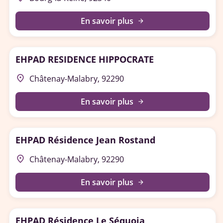
En savoir plus
arrow_forward
EHPAD RESIDENCE HIPPOCRATE
place
Châtenay-Malabry, 92290
En savoir plus
arrow_forward
EHPAD Résidence Jean Rostand
place
Châtenay-Malabry, 92290
En savoir plus
arrow_forward
EHPAD Résidence Le Séquoia