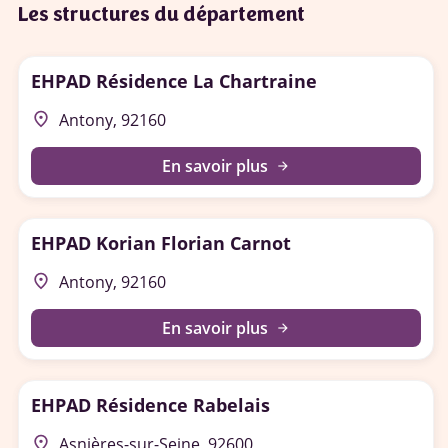
Les structures du département
EHPAD Résidence La Chartraine
place
Antony, 92160
En savoir plus
arrow_forward
EHPAD Korian Florian Carnot
place
Antony, 92160
En savoir plus
arrow_forward
EHPAD Résidence Rabelais
place
Asnières-sur-Seine, 92600