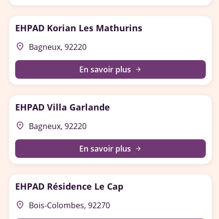
EHPAD Korian Les Mathurins
place
Bagneux, 92220
En savoir plus
arrow_forward
EHPAD Villa Garlande
place
Bagneux, 92220
En savoir plus
arrow_forward
EHPAD Résidence Le Cap
place
Bois-Colombes, 92270