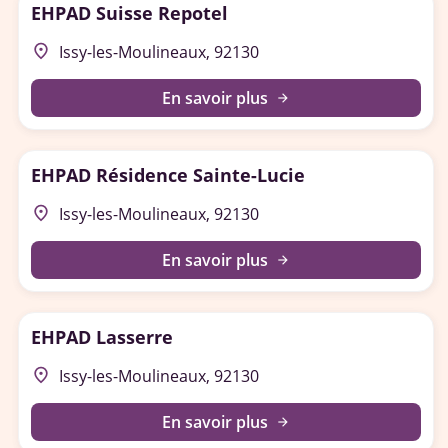
EHPAD Suisse Repotel
place
Issy-les-Moulineaux, 92130
En savoir plus
arrow_forward
EHPAD Résidence Sainte-Lucie
place
Issy-les-Moulineaux, 92130
En savoir plus
arrow_forward
EHPAD Lasserre
place
Issy-les-Moulineaux, 92130
En savoir plus
arrow_forward