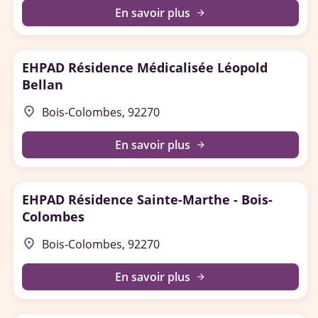
En savoir plus
arrow_forward
EHPAD Résidence Médicalisée Léopold
Bellan
place
Bois-Colombes, 92270
En savoir plus
arrow_forward
EHPAD Résidence Sainte-Marthe - Bois-
Colombes
place
Bois-Colombes, 92270
En savoir plus
arrow_forward