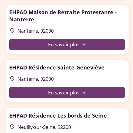
EHPAD Maison de Retraite Protestante -
Nanterre
place
Nanterre, 92000
En savoir plus
arrow_forward
EHPAD Résidence Sainte-Geneviève
place
Nanterre, 92000
En savoir plus
arrow_forward
EHPAD Résidence Les bords de Seine
place
Neuilly-sur-Seine, 92200