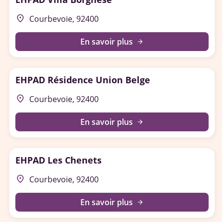
place
Courbevoie, 92400
En savoir plus
arrow_forward
EHPAD Résidence Union Belge
place
Courbevoie, 92400
En savoir plus
arrow_forward
EHPAD Les Chenets
place
Courbevoie, 92400
En savoir plus
arrow_forward