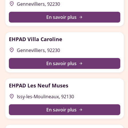
place
Gennevilliers, 92230
En savoir plus
arrow_forward
EHPAD Villa Caroline
place
Gennevilliers, 92230
En savoir plus
arrow_forward
EHPAD Les Neuf Muses
place
Issy-les-Moulineaux, 92130
En savoir plus
arrow_forward