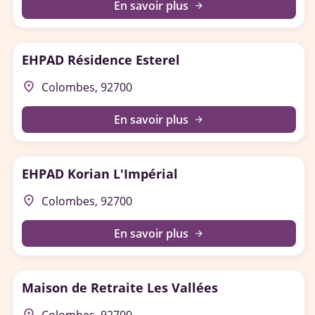
En savoir plus
arrow_forward
EHPAD Résidence Esterel
place
Colombes, 92700
En savoir plus
arrow_forward
EHPAD Korian L'Impérial
place
Colombes, 92700
En savoir plus
arrow_forward
Maison de Retraite Les Vallées
place