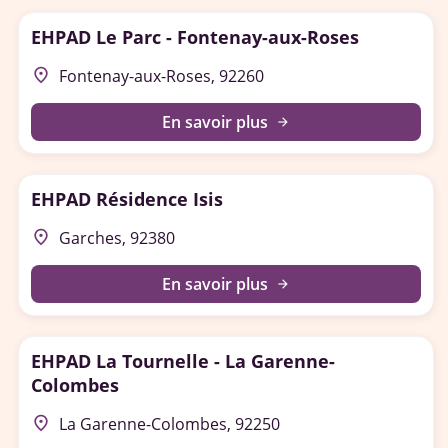
EHPAD Le Parc - Fontenay-aux-Roses
place
Fontenay-aux-Roses, 92260
En savoir plus
arrow_forward
EHPAD Résidence Isis
place
Garches, 92380
En savoir plus
arrow_forward
EHPAD La Tournelle - La Garenne-
Colombes
place
La Garenne-Colombes, 92250