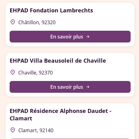
EHPAD Fondation Lambrechts
place
Châtillon, 92320
En savoir plus
arrow_forward
EHPAD Villa Beausoleil de Chaville
place
Chaville, 92370
En savoir plus
arrow_forward
EHPAD Résidence Alphonse Daudet -
Clamart
place
Clamart, 92140