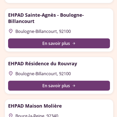
EHPAD Sainte-Agnès - Boulogne-
Billancourt
place
Boulogne-Billancourt, 92100
En savoir plus
arrow_forward
EHPAD Résidence du Rouvray
place
Boulogne-Billancourt, 92100
En savoir plus
arrow_forward
EHPAD Maison Molière
place
Bourg-la-Reine, 92340