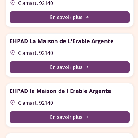
place
Clamart, 92140
En savoir plus
arrow_forward
EHPAD La Maison de L'Erable Argenté
place
Clamart, 92140
En savoir plus
arrow_forward
EHPAD la Maison de l Erable Argente
place
Clamart, 92140
En savoir plus
arrow_forward