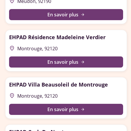
place
Meudon, 92190
En savoir plus
arrow_forward
EHPAD Résidence Madeleine Verdier
place
Montrouge, 92120
En savoir plus
arrow_forward
EHPAD Villa Beausoleil de Montrouge
place
Montrouge, 92120
En savoir plus
arrow_forward