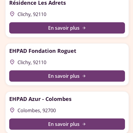
Résidence Les Adrets
place
Clichy, 92110
En savoir plus
arrow_forward
EHPAD Fondation Roguet
place
Clichy, 92110
En savoir plus
arrow_forward
EHPAD Azur - Colombes
place
Colombes, 92700
En savoir plus
arrow_forward