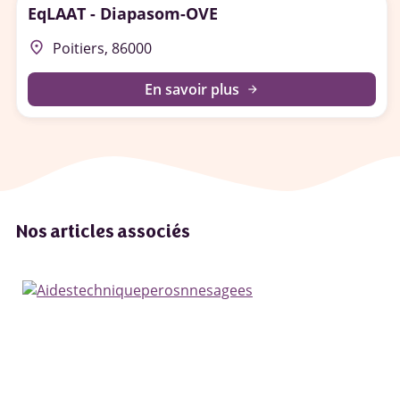
EqLAAT - Diapasom-OVE
place
Poitiers, 86000
En savoir plus
arrow_forward
Nos articles associés