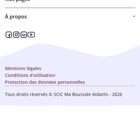
Guide
À propos
Articles - Ma vie d'aidant
Espace partenaire
Aides financières et congés
Qui sommes-nous ?
Annuaire
Plan du site
Simulateur
Nous contacter
Mentions légales
Conditions d'utilisation
Protection des données personnelles
Tous droits réservés © SCIC Ma Boussole Aidants - 2026