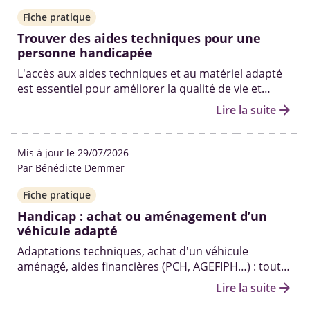
Fiche pratique
Trouver des aides techniques pour une
personne handicapée
L'accès aux aides techniques et au matériel adapté
est essentiel pour améliorer la qualité de vie et
l'autonomie des personnes en situation de
arrow_forward
Lire la suite
handicap.
Mis à jour le 29/07/2026
Par Bénédicte Demmer
Fiche pratique
Handicap : achat ou aménagement d’un
véhicule adapté
Adaptations techniques, achat d'un véhicule
aménagé, aides financières (PCH, AGEFIPH…) : toutes
les solutions pour se déplacer malgré un handicap.
arrow_forward
Lire la suite