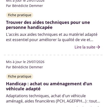
Mis à jour le 29/07/2026
Par Bénédicte Demmer
Fiche pratique
Trouver des aides techniques pour une
personne handicapée
L'accès aux aides techniques et au matériel adapté
est essentiel pour améliorer la qualité de vie et
l'autonomie des personnes en situation de
arrow_forward
Lire la suite
handicap.
Mis à jour le 29/07/2026
Par Bénédicte Demmer
Fiche pratique
Handicap : achat ou aménagement d’un
véhicule adapté
Adaptations techniques, achat d'un véhicule
aménagé, aides financières (PCH, AGEFIPH…) : toutes
les solutions pour se déplacer malgré un handicap.