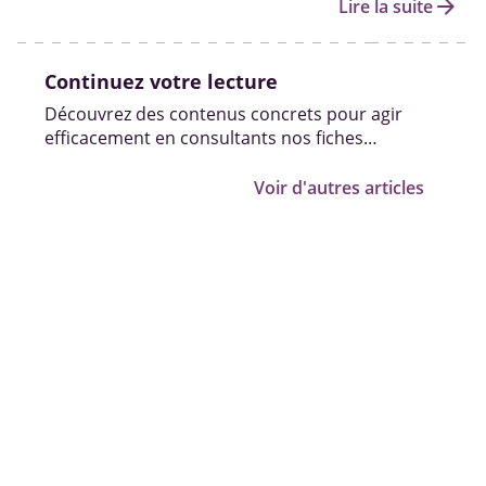
arrow_forward
Lire la suite
Continuez votre lecture
Découvrez des contenus concrets pour agir
efficacement en consultants nos fiches
pratiques, vidéos et témoignages.
Voir d'autres articles