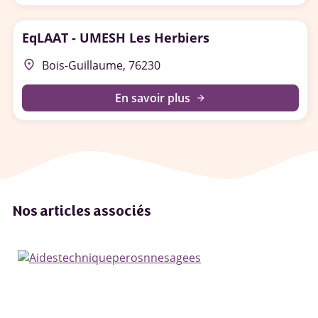
EqLAAT - UMESH Les Herbiers
place
Bois-Guillaume, 76230
En savoir plus
arrow_forward
Nos articles associés