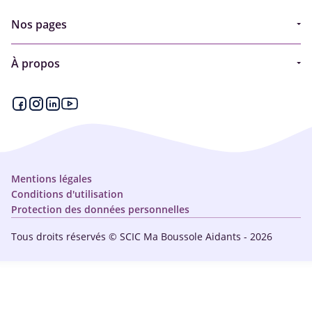
Nos pages
Guide
À propos
Articles - Ma vie d'aidant
Espace partenaire
Aides financières et congés
Qui sommes-nous ?
Annuaire
Plan du site
Simulateur
Nous contacter
Mentions légales
Conditions d'utilisation
Protection des données personnelles
Tous droits réservés © SCIC Ma Boussole Aidants - 2026