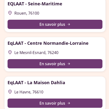
EQLAAT - Seine-Maritime
place
Rouen, 76100
En savoir plus
arrow_forward
EqLAAT - Centre Normandie-Lorraine
place
Le Mesnil-Esnard, 76240
En savoir plus
arrow_forward
EqLAAT - La Maison Dahlia
place
Le Havre, 76610
En savoir plus
arrow_forward