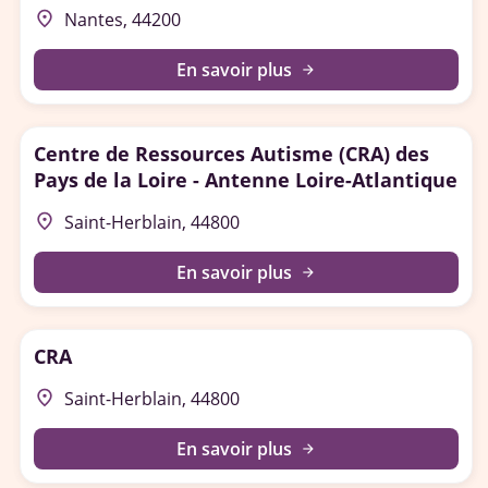
place
Nantes, 44200
En savoir plus
arrow_forward
Centre de Ressources Autisme (CRA) des
Pays de la Loire - Antenne Loire-Atlantique
place
Saint-Herblain, 44800
En savoir plus
arrow_forward
CRA
place
Saint-Herblain, 44800
En savoir plus
arrow_forward