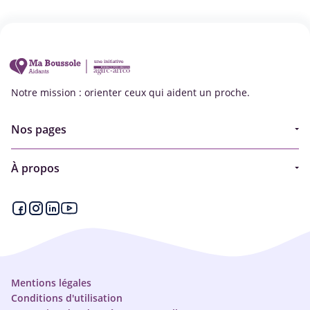
Notre mission : orienter ceux qui aident un proche.
Nos pages
Guide
À propos
Articles - Ma vie d'aidant
Espace partenaire
Aides financières et congés
Qui sommes-nous ?
Annuaire
Plan du site
Simulateur
Nous contacter
Mentions légales
Conditions d'utilisation