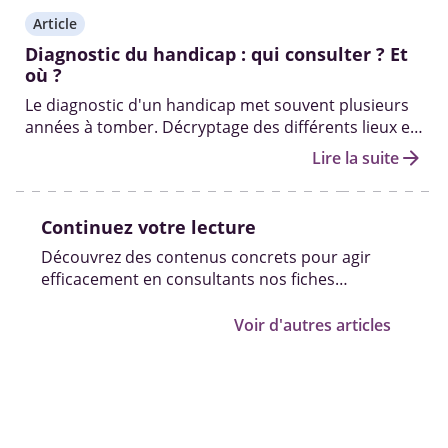
Article
Diagnostic du handicap : qui consulter ? Et
où ?
Le diagnostic d'un handicap met souvent plusieurs
années à tomber. Décryptage des différents lieux et
professionnels pour diagnostiquer un handicap.
arrow_forward
Lire la suite
Continuez votre lecture
Découvrez des contenus concrets pour agir
efficacement en consultants nos fiches
pratiques, vidéos et témoignages.
Voir d'autres articles