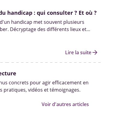
du handicap : qui consulter ? Et où ?
 d'un handicap met souvent plusieurs
er. Décryptage des différents lieux et
s pour diagnostiquer un handicap.
arrow_forward
Lire la suite
ecture
us concrets pour agir efficacement en
s pratiques, vidéos et témoignages.
Voir d'autres articles