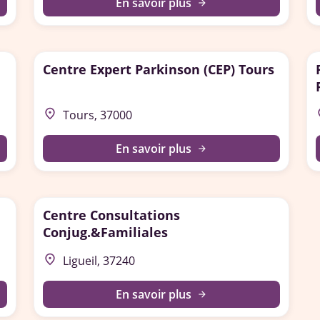
En savoir plus
arrow_forward
Centre Expert Parkinson (CEP) Tours
place
p
Tours, 37000
En savoir plus
arrow_forward
Centre Consultations
Conjug.&Familiales
place
Ligueil, 37240
En savoir plus
arrow_forward