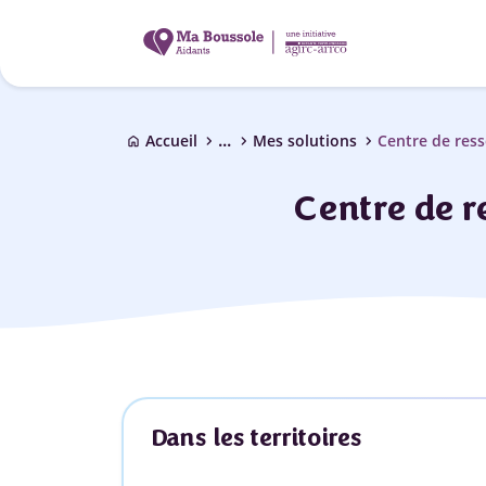
...
chevron_right
chevron_right
chevron_right
Accueil
Mes solutions
Centre de ress
home
Centre de r
Dans les territoires