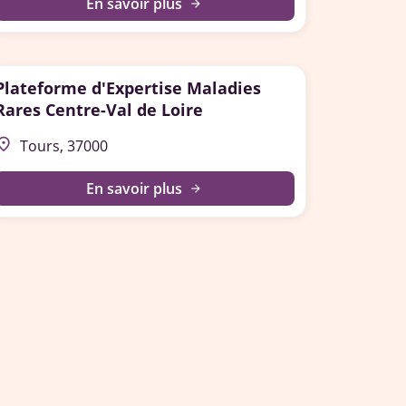
En savoir plus
arrow_forward
Plateforme d'Expertise Maladies
Rares Centre-Val de Loire
lace
Tours, 37000
En savoir plus
arrow_forward