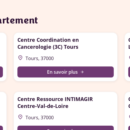
partement
Centre Coordination en
Cancerologie (3C) Tours
place
p
Tours, 37000
En savoir plus
arrow_forward
Centre Ressource INTIMAGIR
Centre-Val-de-Loire
place
p
Tours, 37000