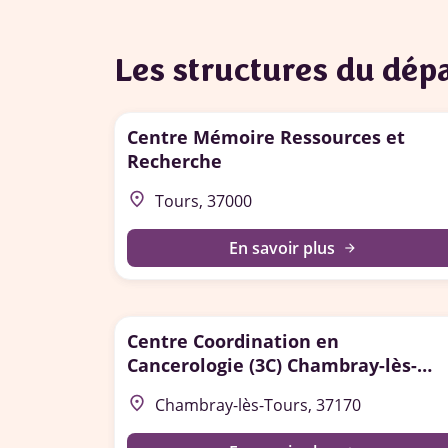
Les structures du dé
Centre Mémoire Ressources et
Recherche
place
Tours, 37000
En savoir plus
arrow_forward
Centre Coordination en
Cancerologie (3C) Chambray-lès-
Tours
place
Chambray-lès-Tours, 37170