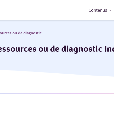
arrow_drop_down
Contenus
ources ou de diagnostic
essources ou de diagnostic In