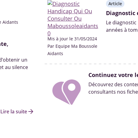
Article
Diagnostic 
e Aidants
Le diagnostic
années à tomb
professionnel
Mis à jour le 31/05/2024
te,
Par Equipe Ma Boussole
Aidants
 d’obtenir un
t au silence
Continuez votre l
Découvrez des conten
consultants nos fiche
arrow_forward
Lire la suite