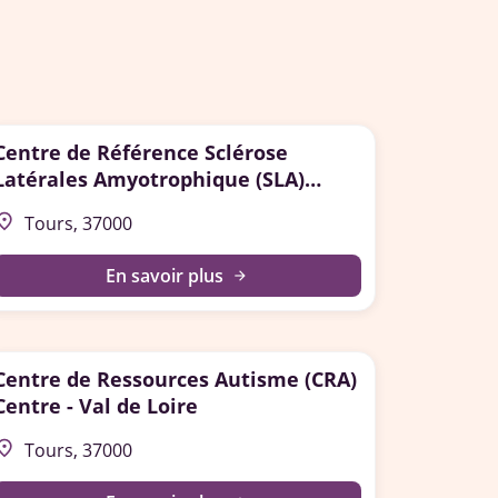
Centre de Référence Sclérose
Latérales Amyotrophique (SLA)
Tours
lace
Tours, 37000
En savoir plus
arrow_forward
Centre de Ressources Autisme (CRA)
Centre - Val de Loire
lace
Tours, 37000