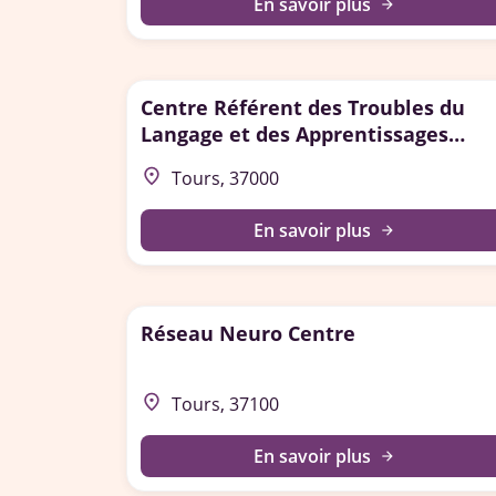
En savoir plus
arrow_forward
Centre Référent des Troubles du
Langage et des Apprentissages
(CRTLA) - Tours
place
Tours, 37000
En savoir plus
arrow_forward
Réseau Neuro Centre
place
Tours, 37100
En savoir plus
arrow_forward