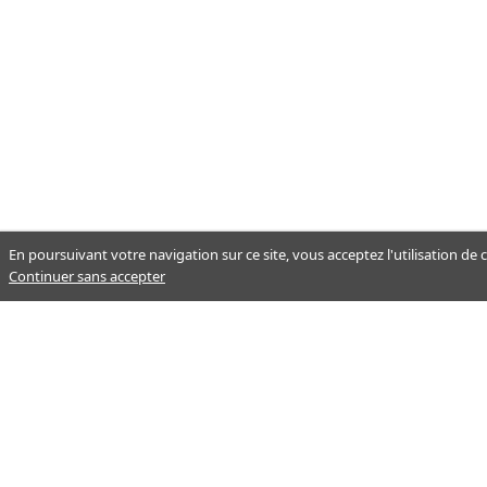
En poursuivant votre navigation sur ce site, vous acceptez l'utilisation de
Continuer sans accepter
Notre mission : orienter ceux qui
aident un proche.