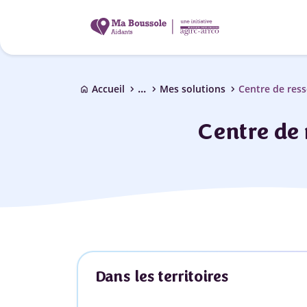
...
chevron_right
chevron_right
chevron_right
Accueil
Mes solutions
Centre de ress
home
Centre de 
Dans les territoires