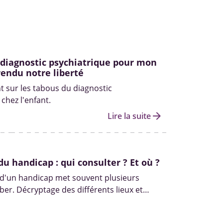
 diagnostic psychiatrique pour mon
 rendu notre liberté
nt sur les tabous du diagnostic
chez l'enfant.
arrow_forward
Lire la suite
du handicap : qui consulter ? Et où ?
 d'un handicap met souvent plusieurs
er. Décryptage des différents lieux et
s pour diagnostiquer un handicap.