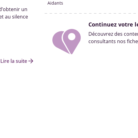
Aidants
 d’obtenir un
t au silence
Continuez votre l
Découvrez des conten
consultants nos fiche
arrow_forward
Lire la suite