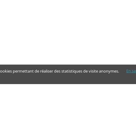
En sa
 cookies permettant de réaliser des statistiques de visite anonymes.
Nos pages
Guide
Articles - Ma vie d'aidant