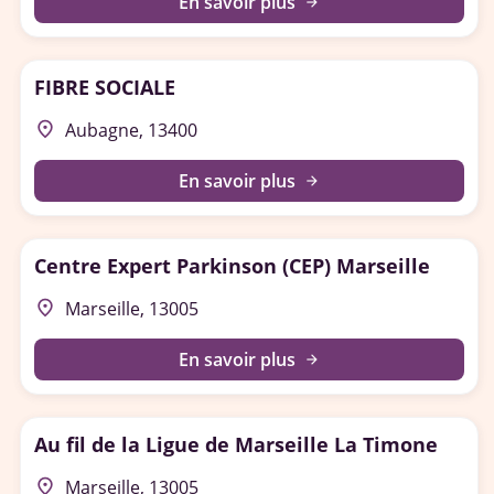
En savoir plus
arrow_forward
FIBRE SOCIALE
place
Aubagne, 13400
En savoir plus
arrow_forward
Centre Expert Parkinson (CEP) Marseille
place
Marseille, 13005
En savoir plus
arrow_forward
Au fil de la Ligue de Marseille La Timone
place
Marseille, 13005