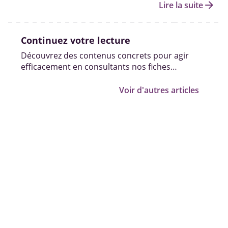
professionnels pour diagnostiquer un handicap.
arrow_forward
Lire la suite
Continuez votre lecture
Découvrez des contenus concrets pour agir
efficacement en consultants nos fiches
pratiques, vidéos et témoignages.
Voir d'autres articles