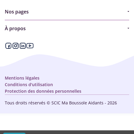
Nos pages
Guide
À propos
Articles - Ma vie d'aidant
Espace partenaire
Aides financières et congés
Qui sommes-nous ?
Annuaire
Plan du site
Simulateur
Nous contacter
Mentions légales
Conditions d'utilisation
Protection des données personnelles
Tous droits réservés © SCIC Ma Boussole Aidants - 2026